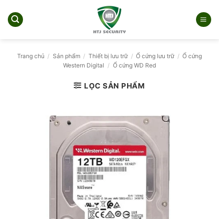
Bỏ
qua
nội
dung
Trang chủ
/
Sản phẩm
/
Thiết bị lưu trữ
/
Ổ cứng lưu trữ
/
Ổ cứng
Western Digital
/
Ổ cứng WD Red
LỌC SẢN PHẨM