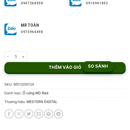
0947268338
0916941832
MR TOÀN
0975964498
Ổ Cứng WD Red Plus 12TB SATA3 WD120EFGX số lượng
SO SÁNH
THÊM VÀO GIỎ
SKU:
WD120EFGX
Danh mục:
Ổ cứng WD Red
Thương hiệu:
WESTERN DIGITAL