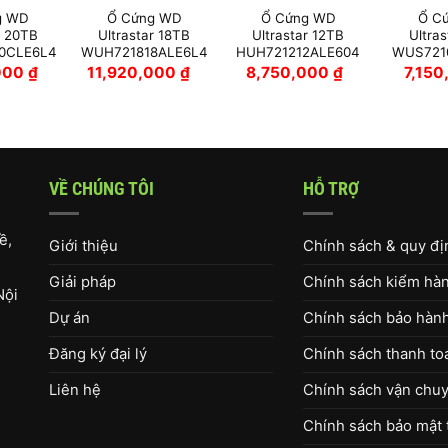
g WD
Ổ Cứng WD
Ổ Cứng WD
Ổ C
r 20TB
Ultrastar 18TB
Ultrastar 12TB
Ultra
0CLE6L4
WUH721818ALE6L4
HUH721212ALE604
WUS721
000
₫
11,920,000
₫
8,750,000
₫
7,15
VỀ CHÚNG TÔI
HỖ TRỢ
ề,
Giới thiệu
Chính sách & quy đ
Giải pháp
Chính sách kiểm hàng
Nội
Dự án
Chính sách bảo hàn
Đăng ký đại lý
Chính sách thanh to
Liên hệ
Chính sách vận chuy
Chính sách bảo mật 