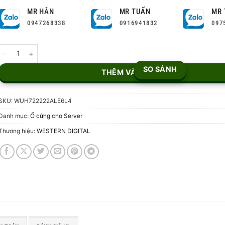
MR HÂN
MR TUẤN
MR 
0947268338
0916941832
097
Ổ cứng WD Ultrastar 22TB WUH722222ALE6L4 số lượng
SO SÁNH
THÊM VÀO GIỎ
SKU:
WUH722222ALE6L4
Danh mục:
Ổ cứng cho Server
Thương hiệu:
WESTERN DIGITAL