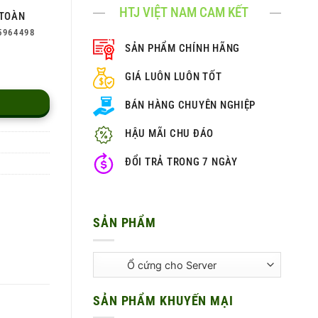
HTJ VIỆT NAM CAM KẾT
TOÀN
5964498
SẢN PHẨM CHÍNH HÃNG
GIÁ LUÔN LUÔN TỐT
BÁN HÀNG CHUYÊN NGHIỆP
HẬU MÃI CHU ĐÁO
ĐỔI TRẢ TRONG 7 NGÀY
SẢN PHẨM
SẢN PHẨM KHUYẾN MẠI