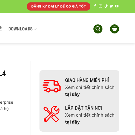
ĐĂNG KÝ ĐẠI LÝ ĐỂ CÓ GIÁ TỐT
Ệ
DOWNLOADS
L4
GIAO HÀNG MIỄN PHÍ
Xem chi tiết chính sách
tại đây
terprise
LẮP ĐẶT TẬN NƠI
và hệ
Xem chi tiết chính sách
tại đây