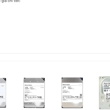
iá chi tiết: