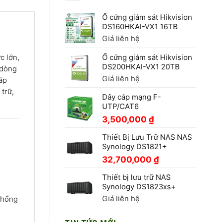
Ổ cứng giám sát Hikvision
DS160HKAI-VX1 16TB
Giá liên hệ
c lớn,
Ổ cứng giám sát Hikvision
DS200HKAI-VX1 20TB
 dòng
Giá liên hệ
áp
trữ,
Dây cáp mạng F-
UTP/CAT6
3,500,000
₫
Thiết Bị Lưu Trữ NAS NAS
Synology DS1821+
32,700,000
₫
Thiết bị lưu trữ NAS
Synology DS1823xs+
Giá liên hệ
khổng