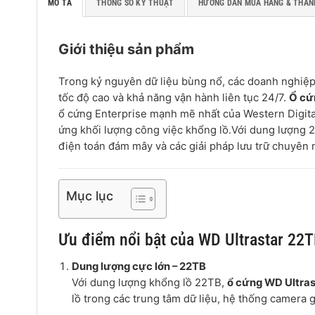
MÔ TẢ
THÔNG SỐ KỸ THUẬT
HƯỚNG DẪN MUA HÀNG & THAN
Giới thiệu sản phẩm
Trong kỷ nguyên dữ liệu bùng nổ, các doanh nghiệp 
tốc độ cao và khả năng vận hành liên tục 24/7.
Ổ cứ
ổ cứng Enterprise mạnh mẽ nhất của Western Digital,
ứng khối lượng công việc khổng lồ.Với dung lượng 
điện toán đám mây và các giải pháp lưu trữ chuyên n
Mục lục
Ưu điểm nổi bật của WD Ultrastar 
Dung lượng cực lớn – 22TB
Với dung lượng khổng lồ 22TB,
ổ cứng WD Ultr
lồ trong các trung tâm dữ liệu, hệ thống camera gi