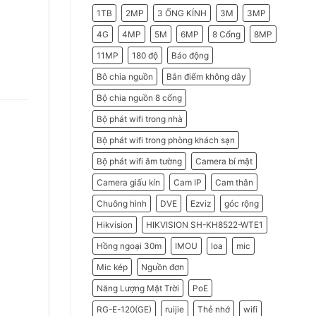
2026
Do
1TB
2MP
3 ỐNG KÍNH
3M
3MP
Doanh
Nghiệp
Nên
4G
4MP
5M
6MP
8 Cổng
8MP
Chọn
Máy
11MP
180 độ
Báo động
Chấm
Công
Hikvision
Bô chia nguồn
Bắn điểm không dây
Bộ chia nguồn 8 cổng
Bộ phát wifi trong nhà
Bộ phát wifi trong phòng khách sạn
Bộ phát wifi âm tường
Camera bí mật
Camera giấu kín
Cam IP
Cam thân
Chuông hình
DVE
Ezviz
góc rộng
Hikvision
HIKVISION SH-KH8522-WTE1
Hồng ngoại 30m
IMOU
loa
mic
Mic kép
Nguồn đơn
Năng Lượng Mặt Trời
PoE
RG-E-120(GE)
ruijie
Thẻ nhớ
wifi