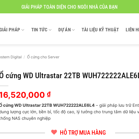
GIẢI PHÁP TOÀN DIỆN CHO NGÔI NHÀ CỦA BẠN
GIẢI PHÁP
TIN TỨC
DỰ ÁN
TÀI LIỆU KỸ THUẬT
LIÊN H
stern Digital
/
Ổ cứng cho Server
Ổ cứng WD Ultrastar 22TB WUH722222ALE6
16,520,000
₫
Ổ cứng WD Ultrastar 22TB WUH722222ALE6L4
– giải pháp lưu trữ En
dung lượng cực lớn, bền bỉ, tốc độ cao, lý tưởng cho trung tâm dữ liệu 
thống NAS chuyên nghiệp
HỖ TRỢ MUA HÀNG