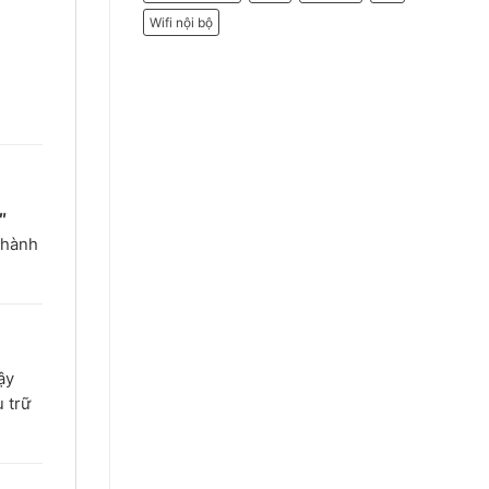
Wifi nội bộ
″
 hành
ậy
 trữ