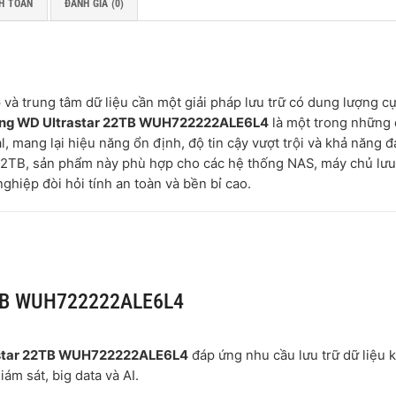
H TOÁN
ĐÁNH GIÁ (0)
và trung tâm dữ liệu cần một giải pháp lưu trữ có dung lượng cự
ng WD Ultrastar 22TB WUH722222ALE6L4
là một trong những
 mang lại hiệu năng ổn định, độ tin cậy vượt trội và khả năng đ
22TB, sản phẩm này phù hợp cho các hệ thống NAS, máy chủ lưu 
ghiệp đòi hỏi tính an toàn và bền bỉ cao.
22TB WUH722222ALE6L4
astar 22TB WUH722222ALE6L4
đáp ứng nhu cầu lưu trữ dữ liệu 
ám sát, big data và AI.