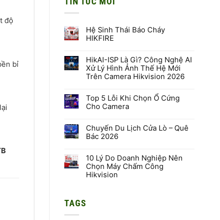
TIN TỨC MỚI
t độ
Hệ Sinh Thái Báo Cháy
HIKFIRE
Không
có
HikAI-ISP Là Gì? Công Nghệ AI
bình
bền bỉ
luận
Xử Lý Hình Ảnh Thế Hệ Mới
ở
Trên Camera Hikvision 2026
Hệ
Sinh
Không
Thái
có
Báo
Top 5 Lỗi Khi Chọn Ổ Cứng
bình
Cháy
luận
Cho Camera
ại
HIKFIRE
ở
HikAI-
Không
ISP
có
Là
Chuyến Du Lịch Cửa Lò – Quê
bình
Gì?
luận
Bác 2026
Công
ở
Nghệ
Top
Không
TB
AI
5
có
Xử
Lỗi
10 Lý Do Doanh Nghiệp Nên
bình
Lý
Khi
luận
Chọn Máy Chấm Công
Hình
Chọn
ở
Hikvision
Ảnh
Ổ
Chuyến
Thế
Cứng
Du
Không
Hệ
Cho
Lịch
có
Mới
Camera
Cửa
bình
Trên
Lò
TAGS
luận
Camera
–
ở
Hikvision
Quê
10
2026
Bác
Lý