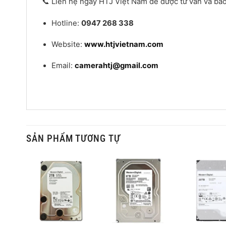
📞 Liên hệ ngay HTJ Việt Nam để được tư vấn và báo g
Hotline:
0947 268 338
Website:
www.htjvietnam.com
Email:
camerahtj@gmail.com
SẢN PHẨM TƯƠNG TỰ