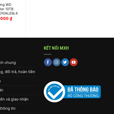
ứng WD
Ổ Cứng WD
star 10TB
Ultrastar 1TB
010ALE6L4
HUS722T1TALA604
0,000
₫
2,850,000
₫
KẾT NỐI MXH
ịnh chung
, đổi trả, hoàn tiền
h
án
ển và giao nhận
thông tin