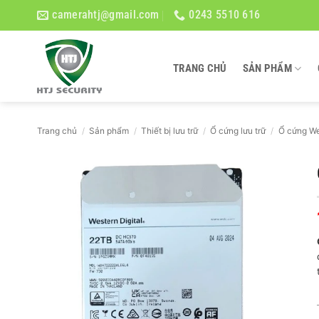
Bỏ
camerahtj@gmail.com
0243 5510 616
qua
nội
dung
TRANG CHỦ
SẢN PHẨM
Trang chủ
/
Sản phẩm
/
Thiết bị lưu trữ
/
Ổ cứng lưu trữ
/
Ổ cứng We