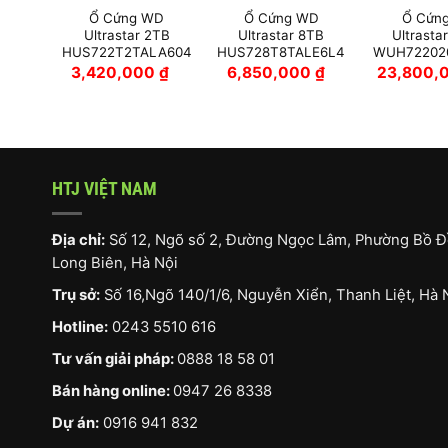
WD
Ổ Cứng WD
Ổ Cứng WD
Ổ Cứn
4TB
Ultrastar 2TB
Ultrastar 8TB
Ultrasta
LA6L4
HUS722T2TALA604
HUS728T8TALE6L4
WUH72202
0
₫
3,420,000
₫
6,850,000
₫
23,800,
HTJ VIỆT NAM
Địa chỉ:
Số 12, Ngõ số 2, Đường Ngọc Lâm, Phường Bồ Đ
Long Biên, Hà Nội
Trụ sở:
Số 16,Ngõ 140/1/6, Nguyễn Xiển, Thanh Liệt, Hà 
Hotline:
0243 5510 616
Tư vấn giải pháp:
0888 18 58 01
Bán hàng online:
0947 26 8338
Dự án:
0916 941 832