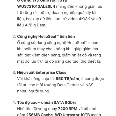
Ổ Cứng WD Ultrastar 10TB
WUS721010ALE6L4
mang đến không gian lưu
trữ rộng rãi, hỗ trợ doanh nghiệp quản lý tài
liệu, backup dữ liệu, lưu trữ video 4K/8K và dữ
liệu AI/Big Data.
Công nghệ HelioSeal™ tiên tiến
Ổ cứng sử dụng công nghệ HelioSeal™ – bơm
khí helium thay cho không khí, giúp giảm ma
sát, tiết kiệm điện năng, giảm nhiệt độ và tăng
mật độ lưu trữ, từ đó nâng cao tuổi thọ thiết bị.
Hiệu suất Enterprise Class
Với khả năng chịu tải
550 TB/năm
, ổ cứng được
tối ưu cho môi trường Data Center và NAS
nhiều người dùng.
Tốc độ cao – chuẩn SATA 6Gb/s
Nhờ tốc độ vòng quay
7200 RPM
và bộ nhớ
đệm
256MB Cache
,
WD Ultrastar 10TB
mang