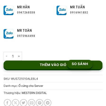
MR HÂN
MR TUẤN
0947268338
0916941832
MR TOÀN
0975964498
Ổ Cứng WD Ultrastar 10TB WUS721010ALE6L4 số lượng
SO SÁNH
THÊM VÀO GIỎ
SKU:
WUS721010ALE6L4
Danh mục:
Ổ cứng cho Server
Thương hiệu:
WESTERN DIGITAL