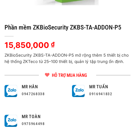
Phần mềm ZKBioSecurity ZKBS-TA-ADDON-P5
15,850,000
₫
ZKBioSecurity ZKBS-TA-ADDON-P5 mở rộng thêm 5 thiết bị cho
hệ thống ZKTeco từ 25–100 thiết bị, quản lý tập trung ổn định.
HỖ TRỢ MUA HÀNG
MR HÂN
MR TUẤN
0947268338
0916941832
MR TOÀN
0975964498