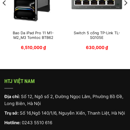
Bao Da iPad Pro 11 M1-
Switch 5 cổng TP-Link TL-
M2_M3 Tomtoc BTB62
SG105E
6,510,000
₫
630,000
₫
n
,000,000 ₫.
HTJ VIỆT NAM
Địa chỉ:
Số 12, Ngõ số 2, Đường Ngọc Lâm, Phường Bồ Đề,
Long Biên, Hà Nội
Trụ sở:
Số 16,Ngõ 140/1/6, Nguyễn Xiển, Thanh Liệt, Hà Nội
Hotline:
0243 5510 616