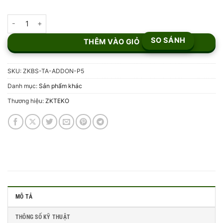
Phần mềm ZKBioSecurity ZKBS-TA-ADDON-P5 số lượng
SO SÁNH
THÊM VÀO GIỎ
SKU:
ZKBS-TA-ADDON-P5
Danh mục:
Sản phẩm khác
Thương hiệu:
ZKTEKO
MÔ TẢ
THÔNG SỐ KỸ THUẬT