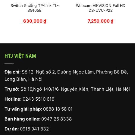
Switch 5 cổng TP-Link TL-
Webcam HIKVISION Full HD
SG105E
DS-UVC-P22
630,000
₫
7,250,000
₫
HTJ VIỆT NAM
Địa chỉ:
Số 12, Ngõ số 2, Đường Ngọc Lâm, Phường Bồ Đề,
Long Biên, Hà Nội
Trụ sở:
Số 16,Ngõ 140/1/6, Nguyễn Xiển, Thanh Liệt, Hà Nội
Hotline:
0243 5510 616
Tư vấn giải pháp:
0888 18 58 01
Bán hàng online:
0947 26 8338
Dự án:
0916 941 832