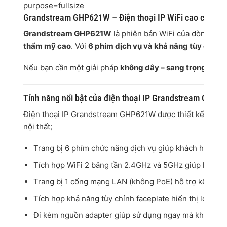
Grandstream GHP621W – Điện thoại IP WiFi cao cấp cho
Grandstream GHP621W
là phiên bản WiFi của dòng GHP
thẩm mỹ cao
. Với
6 phím dịch vụ và khả năng tùy chỉnh
Nếu bạn cần một giải pháp
không dây – sang trọng – chu
Tính năng nổi bật của điện thoại IP Grandstream GHP6
Điện thoại IP Grandstream GHP621W được thiết kế tối ưu
nội thất;
Trang bị 6 phím chức năng dịch vụ giúp khách hàng dễ 
Tích hợp WiFi 2 băng tần 2.4GHz và 5GHz giúp kết nối 
Trang bị 1 cổng mạng LAN (không PoE) hỗ trợ kết nối có
Tích hợp khả năng tùy chỉnh faceplate hiển thị logo và
Đi kèm nguồn adapter giúp sử dụng ngay mà không cần