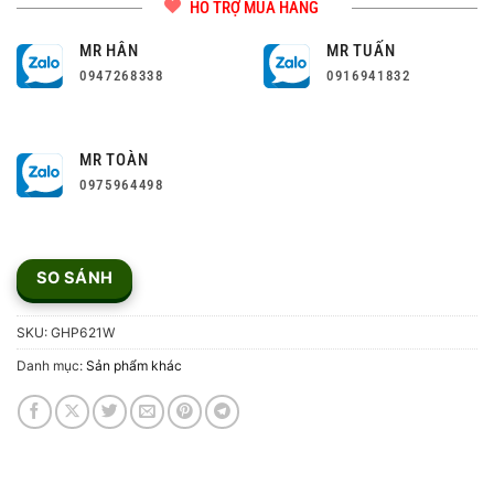
HỖ TRỢ MUA HÀNG
MR HÂN
MR TUẤN
0947268338
0916941832
MR TOÀN
0975964498
SO SÁNH
SKU:
GHP621W
Danh mục:
Sản phẩm khác