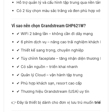
Hỗ trợ quản lý và cấu hình tập trung qua nền tảng Clo
Có 2 tùy chọn màu sắc trắng và đen phù hợp với nhiều 
Vì sao nên chọn Grandstream GHP621W?
✔ WiFi 2 băng tần – không cần đi dây mạng
✔ 6 phím dịch vụ – nâng cao trải nghiệm khách hàng
✔ Thiết kế sang trọng, chuyên nghiệp
✔ Tùy chỉnh faceplate – tăng nhận diện thương hiệu
✔ Có sẵn nguồn – triển khai nhanh
✔ Quản lý Cloud – vận hành tập trung
✔ Phù hợp khách sạn, resort cao cấp
✔ Thương hiệu Grandstream (USA) uy tín
👉 Đây là thiết bị dành cho đơn vị lưu trú muốn
triển kha