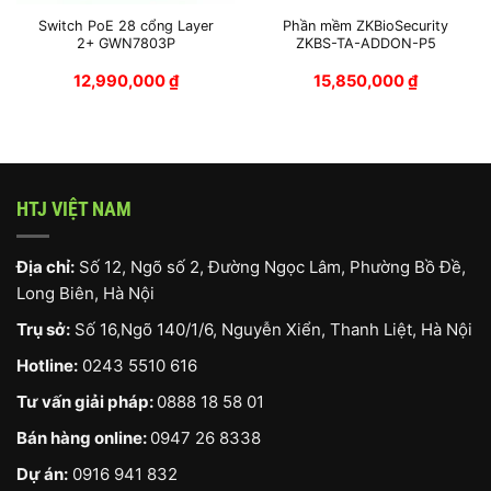
Switch PoE 28 cổng Layer
Phần mềm ZKBioSecurity
2+ GWN7803P
ZKBS-TA-ADDON-P5
12,990,000
₫
15,850,000
₫
HTJ VIỆT NAM
Địa chỉ:
Số 12, Ngõ số 2, Đường Ngọc Lâm, Phường Bồ Đề,
Long Biên, Hà Nội
Trụ sở:
Số 16,Ngõ 140/1/6, Nguyễn Xiển, Thanh Liệt, Hà Nội
Hotline:
0243 5510 616
Tư vấn giải pháp:
0888 18 58 01
Bán hàng online:
0947 26 8338
Dự án:
0916 941 832