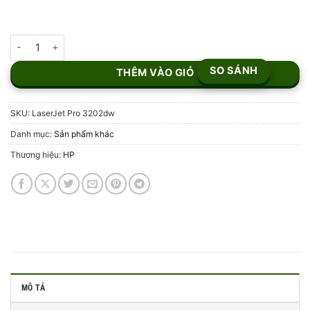
Máy in HP Color LaserJet Pro 3202dw số lượng
SO SÁNH
THÊM VÀO GIỎ
SKU:
LaserJet Pro 3202dw
Danh mục:
Sản phẩm khác
Thương hiệu:
HP
MÔ TẢ