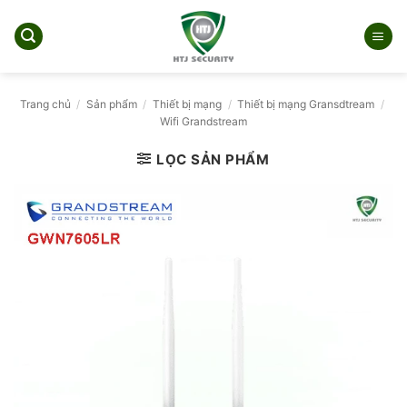
Bỏ
qua
nội
dung
Trang chủ
/
Sản phẩm
/
Thiết bị mạng
/
Thiết bị mạng Gransdtream
/
Wifi Grandstream
LỌC SẢN PHẨM