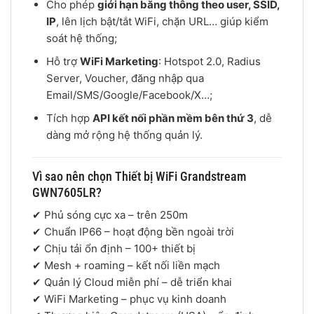
Cho phép
giới hạn băng thông theo user, SSID,
IP
, lên lịch bật/tắt WiFi, chặn URL… giúp kiểm
soát hệ thống;
Hỗ trợ
WiFi Marketing
: Hotspot 2.0, Radius
Server, Voucher, đăng nhập qua
Email/SMS/Google/Facebook/X…;
Tích hợp
API kết nối phần mềm bên thứ 3
, dễ
dàng mở rộng hệ thống quản lý.
Vì sao nên chọn Thiết bị WiFi Grandstream
GWN7605LR?
✔ Phủ sóng cực xa – trên 250m
✔ Chuẩn IP66 – hoạt động bền ngoài trời
✔ Chịu tải ổn định – 100+ thiết bị
✔ Mesh + roaming – kết nối liền mạch
✔ Quản lý Cloud miễn phí – dễ triển khai
✔ WiFi Marketing – phục vụ kinh doanh