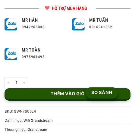
HỖ TRỢ MUA HÀNG
MR HÂN
MR TUẤN
0947268338
0916941832
MR TOÀN
0975964498
Thiết bị WiFi Grandstream GWN7605LR số lượng
SO SÁNH
THÊM VÀO GIỎ
SKU:
GWN7605LR
Danh mục:
Wifi Grandstream
Thương hiệu:
Granstream