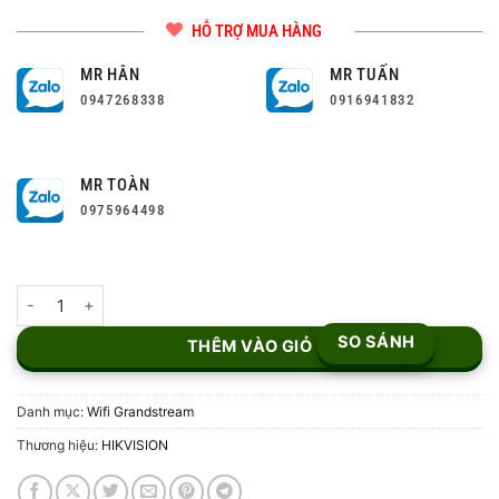
HỖ TRỢ MUA HÀNG
MR HÂN
MR TUẤN
0947268338
0916941832
MR TOÀN
0975964498
Thiết bị WiFi 6 Grandstream GWN7660 số lượng
SO SÁNH
THÊM VÀO GIỎ
Danh mục:
Wifi Grandstream
Thương hiệu:
HIKVISION