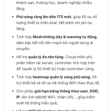
khách sạn, trường học, doanh nghiệp nhiều
tầng;
Phủ sóng rộng lên đến 175 mét
, giúp tối ưu số
lượng thiết bị triển khai, tiết kiệm chi phí hạ
tầng;
Tích hợp
Mesh không dây & roaming tự động
,
đảm bảo kết nối liền mạch khi người dùng di
chuyển;
Hỗ trợ
quản lý đa nền tảng
: Cloud miễn phí,
phần mềm cài server, controller tích hợp trên
AP (quản lý 50 thiết bị) hoặc controller cứng;
Tích hợp
heatmap quản lý vùng phủ sóng
, hỗ
trợ thiết kế và tối ưu hệ thống WiFi theo thực tế;
Cho phép
giới hạn băng thông theo user, SSID,
IP
, lên lịch bật/tắt WiFi, chặn URL… giúp kiểm
soát hệ thống hiệu quả;