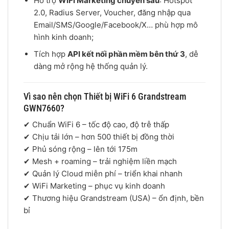
Hỗ trợ
WiFi Marketing chuyên sâu
: Hotspot
2.0, Radius Server, Voucher, đăng nhập qua
Email/SMS/Google/Facebook/X… phù hợp mô
hình kinh doanh;
Tích hợp
API kết nối phần mềm bên thứ 3
, dễ
dàng mở rộng hệ thống quản lý.
Vì sao nên chọn Thiết bị WiFi 6 Grandstream
GWN7660?
✔ Chuẩn WiFi 6 – tốc độ cao, độ trễ thấp
✔ Chịu tải lớn – hơn 500 thiết bị đồng thời
✔ Phủ sóng rộng – lên tới 175m
✔ Mesh + roaming – trải nghiệm liền mạch
✔ Quản lý Cloud miễn phí – triển khai nhanh
✔ WiFi Marketing – phục vụ kinh doanh
✔ Thương hiệu
Grandstream
(USA) – ổn định, bền
bỉ