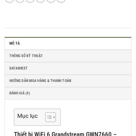
MÔ TẢ
THÔNG SỐ KỸ THUẬT
DATASHEET
HƯỚNG DẪN MUA HÀNG & THANH TOÁN
ĐÁNH GIÁ (0)
Mục lục
Thiết bị WiFi 6 Grandstream GWN7660 –