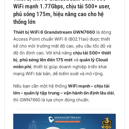
WiFi mạnh 1.77Gbps, chịu tải 500+ user,
phủ sóng 175m, hiệu năng cao cho hệ
thống lớn
Thiết bị WiFi 6 Grandstream GWN7660
là dòng
Access Point chuẩn WiFi 6 (802.11ax) được thiết
kế cho môi trường mật độ cao, yêu cầu tốc độ và
độ ổn định cao. Với khả năng
chịu tải 500+ thiết
bị
,
phủ sóng lên đến 175 mét
và
quản lý Cloud
miễn phí
, thiết bị giúp doanh nghiệp triển khai
mạng WiFi bài bản, dễ kiểm soát và mở rộng.
Nếu bạn cần một hệ thống
WiFi mạnh – chịu tải
lớn – quản lý tập trung – vận hành ổn định lâu dài
,
thì GWN7660 là lựa chọn đúng chuẩn.