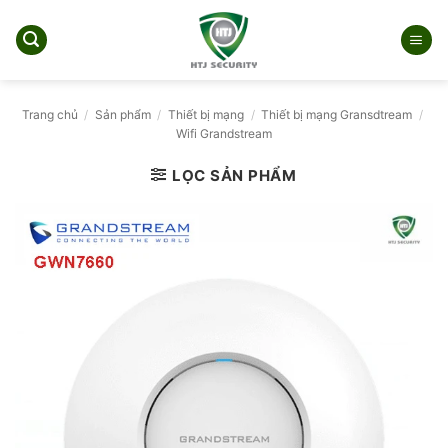
Bỏ
qua
nội
dung
Trang chủ
/
Sản phẩm
/
Thiết bị mạng
/
Thiết bị mạng Gransdtream
/
Wifi Grandstream
LỌC SẢN PHẨM