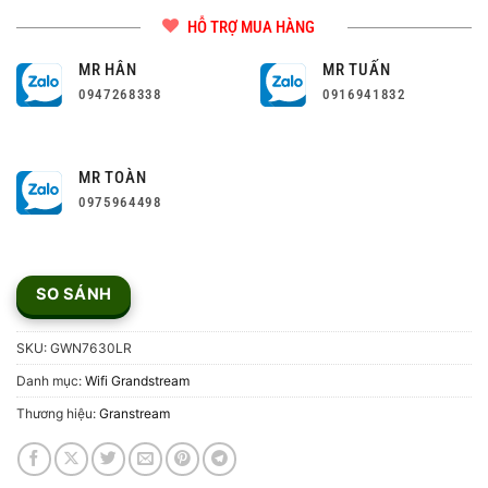
HỖ TRỢ MUA HÀNG
MR HÂN
MR TUẤN
0947268338
0916941832
MR TOÀN
0975964498
SO SÁNH
SKU:
GWN7630LR
Danh mục:
Wifi Grandstream
Thương hiệu:
Granstream