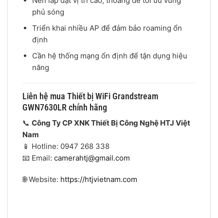
Nên lắp đặt vị trí cao, thoáng để tối ưu vùng
phủ sóng
Triển khai nhiều AP để đảm bảo roaming ổn
định
Cần hệ thống mạng ổn định để tận dụng hiệu
năng
Liên hệ mua Thiết bị WiFi Grandstream
GWN7630LR chính hãng
📞
Công Ty CP XNK Thiết Bị Công Nghệ HTJ Việt
Nam
📱 Hotline: 0947 268 338
📧 Email:
camerahtj@gmail.com
🌐 Website:
https://htjvietnam.com