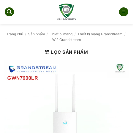
Bỏ
qua
nội
dung
Trang chủ
/
Sản phẩm
/
Thiết bị mạng
/
Thiết bị mạng Gransdtream
/
Wifi Grandstream
LỌC SẢN PHẨM