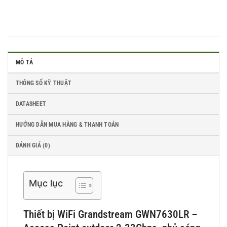
MÔ TẢ
THÔNG SỐ KỸ THUẬT
DATASHEET
HƯỚNG DẪN MUA HÀNG & THANH TOÁN
ĐÁNH GIÁ (0)
Mục lục
Thiết bị WiFi Grandstream GWN7630LR –