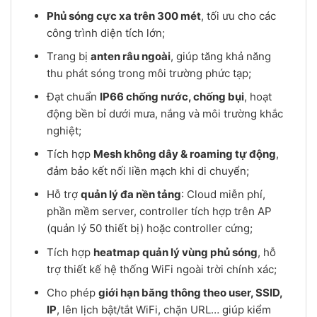
Phủ sóng cực xa trên 300 mét
, tối ưu cho các
công trình diện tích lớn;
Trang bị
anten râu ngoài
, giúp tăng khả năng
thu phát sóng trong môi trường phức tạp;
Đạt chuẩn
IP66 chống nước, chống bụi
, hoạt
động bền bỉ dưới mưa, nắng và môi trường khắc
nghiệt;
Tích hợp
Mesh không dây & roaming tự động
,
đảm bảo kết nối liền mạch khi di chuyển;
Hỗ trợ
quản lý đa nền tảng
: Cloud miễn phí,
phần mềm server, controller tích hợp trên AP
(quản lý 50 thiết bị) hoặc controller cứng;
Tích hợp
heatmap quản lý vùng phủ sóng
, hỗ
trợ thiết kế hệ thống WiFi ngoài trời chính xác;
Cho phép
giới hạn băng thông theo user, SSID,
IP
, lên lịch bật/tắt WiFi, chặn URL… giúp kiểm