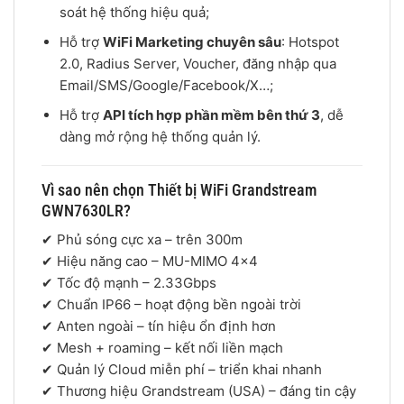
soát hệ thống hiệu quả;
Hỗ trợ
WiFi Marketing chuyên sâu
: Hotspot
2.0, Radius Server, Voucher, đăng nhập qua
Email/SMS/Google/Facebook/X…;
Hỗ trợ
API tích hợp phần mềm bên thứ 3
, dễ
dàng mở rộng hệ thống quản lý.
Vì sao nên chọn Thiết bị WiFi Grandstream
GWN7630LR?
✔ Phủ sóng cực xa – trên 300m
✔ Hiệu năng cao – MU-MIMO 4×4
✔ Tốc độ mạnh – 2.33Gbps
✔ Chuẩn IP66 – hoạt động bền ngoài trời
✔ Anten ngoài – tín hiệu ổn định hơn
✔ Mesh + roaming – kết nối liền mạch
✔ Quản lý Cloud miễn phí – triển khai nhanh
✔ Thương hiệu
Grandstream
(USA) – đáng tin cậy