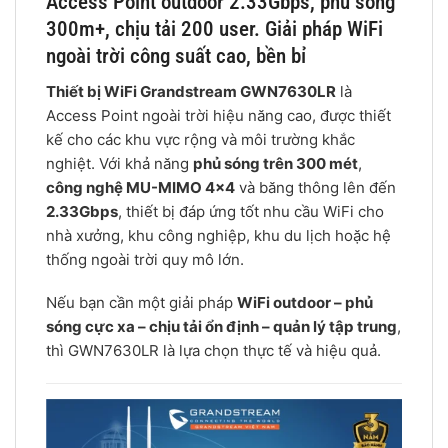
Access Point outdoor 2.33Gbps, phủ sóng
300m+, chịu tải 200 user. Giải pháp WiFi
ngoài trời công suất cao, bền bỉ
Thiết bị WiFi Grandstream GWN7630LR
là
Access Point ngoài trời hiệu năng cao, được thiết
kế cho các khu vực rộng và môi trường khắc
nghiệt. Với khả năng
phủ sóng trên 300 mét
,
công nghệ MU-MIMO 4×4
và băng thông lên đến
2.33Gbps
, thiết bị đáp ứng tốt nhu cầu WiFi cho
nhà xưởng, khu công nghiệp, khu du lịch hoặc hệ
thống ngoài trời quy mô lớn.
Nếu bạn cần một giải pháp
WiFi outdoor – phủ
sóng cực xa – chịu tải ổn định – quản lý tập trung
,
thì GWN7630LR là lựa chọn thực tế và hiệu quả.