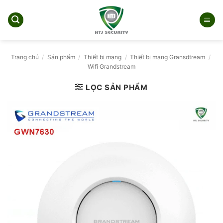
Bỏ
qua
nội
dung
Trang chủ
/
Sản phẩm
/
Thiết bị mạng
/
Thiết bị mạng Gransdtream
/
Wifi Grandstream
LỌC SẢN PHẨM