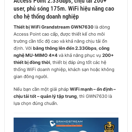
Access Point 2.33Gbps, chịu tải 200+
user, phủ sóng 175m. WiFi hiệu năng cao
cho hệ thống doanh nghiệp
Thiết bị WiFi Grandstream GWN7630
là dòng
Access Point cao cấp, được thiết kế cho môi
trường cần tốc độ cao và khả năng chịu tải ổn
định. Với
băng thông lên đến 2.33Gbps
,
công
nghệ MU-MIMO 4×4
và khả năng phục vụ
200+
thiết bị đồng thời
, thiết bị đáp ứng tốt các hệ
thống WiFi doanh nghiệp, khách sạn hoặc không
gian đông người.
Nếu bạn cần một giải pháp
WiFi mạnh – ổn định –
chịu tải tốt – quản lý tập trung
, thì GWN7630 là
lựa chọn đúng chuẩn.