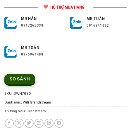
HỖ TRỢ MUA HÀNG
MR HÂN
MR TUẤN
0947268338
0916941832
MR TOÀN
0975964498
SO SÁNH
SKU:
GWN7630
Danh mục:
Wifi Grandstream
Thương hiệu:
Granstream