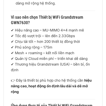
dàng mở rộng hệ thống.
Vì sao nên chọn Thiết bị WiFi Grandstream
GWN7630?
✔ Hiệu năng cao – MU-MIMO 4×4 mạnh mẽ
✔ Tốc độ vượt trội – lên đến 2.33Gbps
✔ Chịu tải tốt – hơn 200 thiết bị đồng thời
✔ Phủ sóng rộng – 175m
✔ Mesh + roaming – kết nối liền mạch
✔ Quản lý Cloud miễn phí – triển khai dễ dàng
✔ Thương hiệu
Grandstream
(USA) – bền bỉ, ổn
định
👉 Đây là thiết bị phù hợp cho hệ thống cần
hiệu
năng cao, hoạt động ổn định lâu dài và dễ mở
rộng
Ứng dụng thực tế của Thiết bị WiFi Grandstream