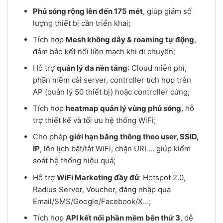
Phủ sóng rộng lên đến 175 mét
, giúp giảm số
lượng thiết bị cần triển khai;
Tích hợp
Mesh không dây & roaming tự động
,
đảm bảo kết nối liền mạch khi di chuyển;
Hỗ trợ
quản lý đa nền tảng
: Cloud miễn phí,
phần mềm cài server, controller tích hợp trên
AP (quản lý 50 thiết bị) hoặc controller cứng;
Tích hợp
heatmap quản lý vùng phủ sóng
, hỗ
trợ thiết kế và tối ưu hệ thống WiFi;
Cho phép
giới hạn băng thông theo user, SSID,
IP
, lên lịch bật/tắt WiFi, chặn URL… giúp kiểm
soát hệ thống hiệu quả;
Hỗ trợ
WiFi Marketing đầy đủ
: Hotspot 2.0,
Radius Server, Voucher, đăng nhập qua
Email/SMS/Google/Facebook/X…;
Tích hợp
API kết nối phần mềm bên thứ 3
, dễ