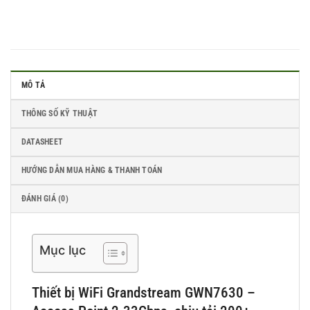
MÔ TẢ
THÔNG SỐ KỸ THUẬT
DATASHEET
HƯỚNG DẪN MUA HÀNG & THANH TOÁN
ĐÁNH GIÁ (0)
Mục lục
Thiết bị WiFi Grandstream GWN7630 –