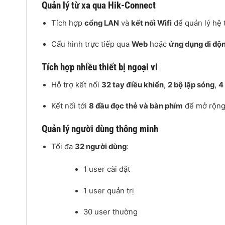
Quản lý từ xa qua Hik-Connect
Tích hợp
cổng LAN
và
kết nối Wifi
để quản lý hệ 
Cấu hình trực tiếp qua
Web
hoặc
ứng dụng di độ
Tích hợp nhiều thiết bị ngoại vi
Hỗ trợ kết nối
32 tay điều khiển
,
2 bộ lặp sóng
,
4
Kết nối tới
8 đầu đọc thẻ và bàn phím
để mở rộng
Quản lý người dùng thông minh
Tối đa
32 người dùng
:
1 user cài đặt
1 user quản trị
30 user thường