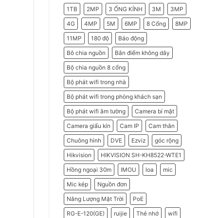
2026
Do
1TB
2MP
3 ỐNG KÍNH
3M
3MP
Doanh
Nghiệp
Nên
4G
4MP
5M
6MP
8 Cổng
8MP
Chọn
Máy
11MP
180 độ
Báo động
Chấm
Công
Hikvision
Bô chia nguồn
Bắn điểm không dây
Bộ chia nguồn 8 cổng
Bộ phát wifi trong nhà
Bộ phát wifi trong phòng khách sạn
Bộ phát wifi âm tường
Camera bí mật
Camera giấu kín
Cam IP
Cam thân
Chuông hình
DVE
Ezviz
góc rộng
Hikvision
HIKVISION SH-KH8522-WTE1
Hồng ngoại 30m
IMOU
loa
mic
Mic kép
Nguồn đơn
Năng Lượng Mặt Trời
PoE
RG-E-120(GE)
ruijie
Thẻ nhớ
wifi