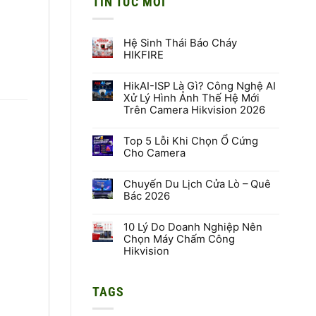
TIN TỨC MỚI
Hệ Sinh Thái Báo Cháy
HIKFIRE
Không
có
HikAI-ISP Là Gì? Công Nghệ AI
bình
luận
Xử Lý Hình Ảnh Thế Hệ Mới
ở
Trên Camera Hikvision 2026
Hệ
Sinh
Không
Thái
có
Báo
Top 5 Lỗi Khi Chọn Ổ Cứng
bình
Cháy
luận
Cho Camera
HIKFIRE
ở
HikAI-
Không
ISP
có
Là
Chuyến Du Lịch Cửa Lò – Quê
bình
Gì?
luận
Bác 2026
Công
ở
Nghệ
Top
Không
AI
5
có
Xử
Lỗi
10 Lý Do Doanh Nghiệp Nên
bình
Lý
Khi
luận
Chọn Máy Chấm Công
Hình
Chọn
ở
Hikvision
Ảnh
Ổ
Chuyến
Thế
Cứng
Du
Không
Hệ
Cho
Lịch
có
Mới
Camera
Cửa
bình
Trên
Lò
TAGS
luận
Camera
–
ở
Hikvision
Quê
10
2026
Bác
Lý