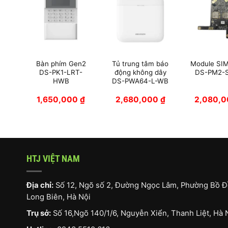
báo
Bàn phím Gen2
Tủ trung tâm báo
Module SI
dây
DS-PK1-LRT-
động không dây
DS-PM2-S
-WB
HWB
DS-PWA64-L-WB
0
₫
1,650,000
₫
2,680,000
₫
2,080,
HTJ VIỆT NAM
Địa chỉ:
Số 12, Ngõ số 2, Đường Ngọc Lâm, Phường Bồ Đ
Long Biên, Hà Nội
Trụ sở:
Số 16,Ngõ 140/1/6, Nguyễn Xiển, Thanh Liệt, Hà 