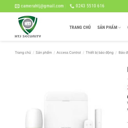
Bỏ
camerahtj@gmail.com
0243 5510 616
qua
nội
dung
TRANG CHỦ
SẢN PHẨM
Trang chủ
/
Sản phẩm
/
Access Control
/
Thiết bị báo động
/
Báo đ