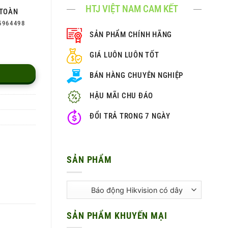
HTJ VIỆT NAM CAM KẾT
TOÀN
5964498
SẢN PHẨM CHÍNH HÃNG
GIÁ LUÔN LUÔN TỐT
BÁN HÀNG CHUYÊN NGHIỆP
HẬU MÃI CHU ĐÁO
ĐỔI TRẢ TRONG 7 NGÀY
SẢN PHẨM
SẢN PHẨM KHUYẾN MẠI