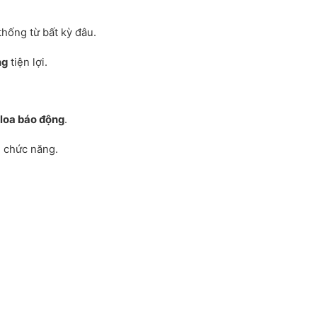
thống từ bất kỳ đâu.
ng
tiện lợi.
 loa báo động
.
 chức năng.