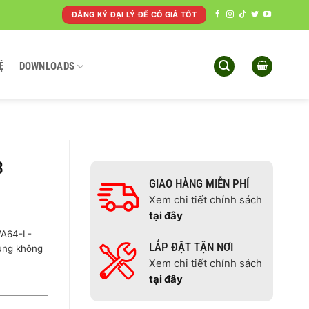
ĐĂNG KÝ ĐẠI LÝ ĐỂ CÓ GIÁ TỐT
Ệ
DOWNLOADS
B
GIAO HÀNG MIỄN PHÍ
Xem chi tiết chính sách
tại đây
WA64-L-
LẮP ĐẶT TẬN NƠI
vùng không
Xem chi tiết chính sách
tại đây