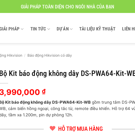
GIẢI PHÁP TOÀN DIỆN CHO NGÔI NHÀ CỦA BẠN
GIẢI PHÁP
TIN TỨC
DỰ ÁN
TÀI LIỆU KỸ THUẬT
LIÊN H
ộng Hikvision
/
Báo động Hikvision có dây
Bộ Kit báo động không dây DS-PWA64-Kit-W
3,990,000
₫
Bộ Kit báo động không dây DS-PWA64-Kit-WB
gồm trung tâm DS-P
WB, cảm biến hồng ngoại, công tắc từ, remote điều khiển. Hỗ trợ 64 
dây, tầm xa 1.200m, pin dự phòng 12h.
HỖ TRỢ MUA HÀNG