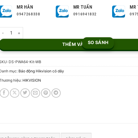
MR HÂN
MR TUẤN
MR 
0947268338
0916941832
097
Bộ Kit báo động không dây DS-PWA64-Kit-WB số lượng
SO SÁNH
THÊM VÀO GIỎ
SKU:
DS-PWA64-Kit-WB
Danh mục:
Báo động Hikvision có dây
Thương hiệu:
HIKVISION