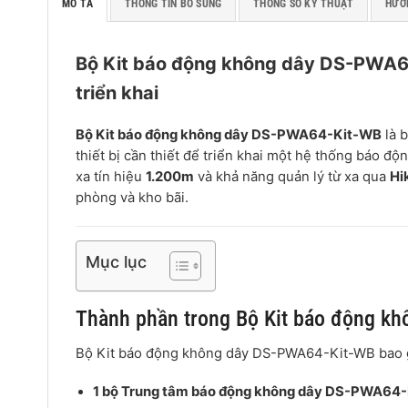
MÔ TẢ
THÔNG TIN BỔ SUNG
THÔNG SỐ KỸ THUẬT
HƯỚ
Bộ Kit báo động không dây DS-PWA64-
triển khai
Bộ Kit báo động không dây DS-PWA64-Kit-WB
là b
thiết bị cần thiết để triển khai một hệ thống báo độ
xa tín hiệu
1.200m
và khả năng quản lý từ xa qua
Hi
phòng và kho bãi.
Mục lục
Thành phần trong Bộ Kit báo động k
Bộ Kit báo động không dây DS-PWA64-Kit-WB bao
1 bộ Trung tâm báo động không dây DS-PWA64