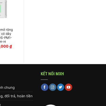
 mở rộng
Bộ KIT AX Pro
 có dây
Cao Cấp Hikvision
DS-PM1-
H-H
0,000
₫
14,150,000
₫
KẾT NỐI MXH
ịnh chung
, đổi trả, hoàn tiền
h