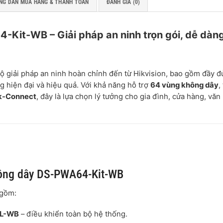
NG DẪN MUA HÀNG & THANH TOÁN
ĐÁNH GIÁ (0)
Kit-WB – Giải pháp an ninh trọn gói, dễ dàn
ộ giải pháp an ninh hoàn chỉnh đến từ Hikvision, bao gồm đầy đ
ng hiện đại và hiệu quả. Với khả năng hỗ trợ
64 vùng không dây
,
k-Connect
, đây là lựa chọn lý tưởng cho gia đình, cửa hàng, văn
hông dây DS-PWA64-Kit-WB
 gồm:
-L-WB
– điều khiển toàn bộ hệ thống.