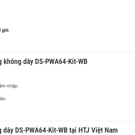
2 giờ
.
ng không dây DS-PWA64-Kit-WB
xâm nhập.
vào.
ng dây DS-PWA64-Kit-WB tại HTJ Việt Nam