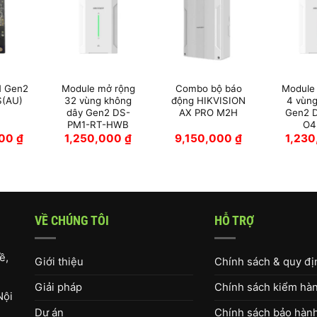
M Gen2
Module mở rộng
Combo bộ báo
Module
(AU)
32 vùng không
động HIKVISION
4 vùng
dây Gen2 DS-
AX PRO M2H
Gen2 
PM1-RT-HWB
O4
000
₫
1,250,000
₫
9,150,000
₫
1,23
VỀ CHÚNG TÔI
HỖ TRỢ
ề,
Giới thiệu
Chính sách & quy đ
Giải pháp
Chính sách kiểm hàng
Nội
Dự án
Chính sách bảo hàn