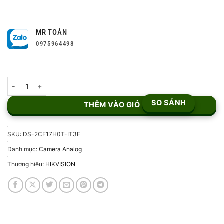
MR TOÀN
0975964498
Camera HD-TVI 5MP DS-2CE17H0T-IT3F số lượng
SO SÁNH
THÊM VÀO GIỎ
SKU:
DS-2CE17H0T-IT3F
Danh mục:
Camera Analog
Thương hiệu:
HIKVISION