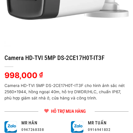
Camera HD-TVI 5MP DS-2CE17H0T-IT3F
998,000
₫
Camera HD-TVI 5MP DS-2CE17H0T-IT3F cho hình ảnh sắc nét
2560×1944, hồng ngoại 40m, hỗ trợ DWDR/HLC, chuẩn IP67,
phù hợp giám sát nhà ở, cửa hàng và công trình.
HỖ TRỢ MUA HÀNG
MR HÂN
MR TUẤN
0947268338
0916941832