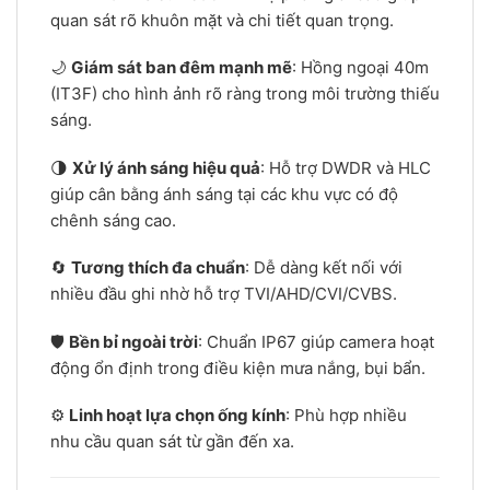
quan sát rõ khuôn mặt và chi tiết quan trọng.
🌙
Giám sát ban đêm mạnh mẽ
: Hồng ngoại 40m
(IT3F) cho hình ảnh rõ ràng trong môi trường thiếu
sáng.
🌗
Xử lý ánh sáng hiệu quả
: Hỗ trợ DWDR và HLC
giúp cân bằng ánh sáng tại các khu vực có độ
chênh sáng cao.
🔄
Tương thích đa chuẩn
: Dễ dàng kết nối với
nhiều đầu ghi nhờ hỗ trợ TVI/AHD/CVI/CVBS.
🛡️
Bền bỉ ngoài trời
: Chuẩn IP67 giúp camera hoạt
động ổn định trong điều kiện mưa nắng, bụi bẩn.
⚙️
Linh hoạt lựa chọn ống kính
: Phù hợp nhiều
nhu cầu quan sát từ gần đến xa.