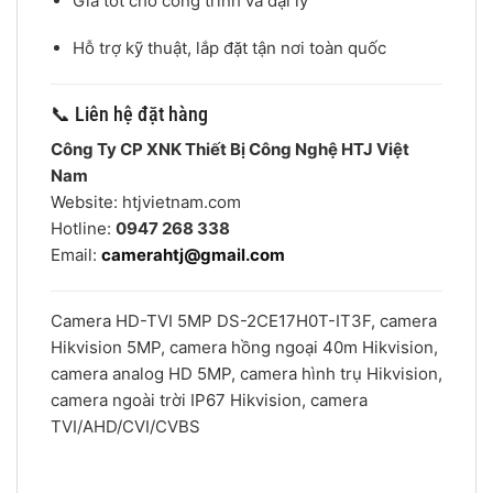
Giá tốt cho công trình và đại lý
Hỗ trợ kỹ thuật, lắp đặt tận nơi toàn quốc
📞 Liên hệ đặt hàng
Công Ty CP XNK Thiết Bị Công Nghệ HTJ Việt
Nam
Website: htjvietnam.com
Hotline:
0947 268 338
Email:
camerahtj@gmail.com
Camera HD-TVI 5MP DS-2CE17H0T-IT3F, camera
Hikvision 5MP, camera hồng ngoại 40m Hikvision,
camera analog HD 5MP, camera hình trụ Hikvision,
camera ngoài trời IP67 Hikvision, camera
TVI/AHD/CVI/CVBS