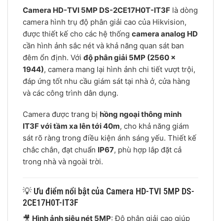
Camera HD-TVI 5MP DS-2CE17H0T-IT3F
là dòng
camera hình trụ độ phân giải cao của Hikvision,
được thiết kế cho các hệ thống
camera analog HD
cần hình ảnh sắc nét và khả năng quan sát ban
đêm ổn định. Với
độ phân giải 5MP (2560 ×
1944)
, camera mang lại hình ảnh chi tiết vượt trội,
đáp ứng tốt nhu cầu giám sát tại nhà ở, cửa hàng
và các công trình dân dụng.
Camera được trang bị
hồng ngoại thông minh
IT3F với tầm xa lên tới 40m
, cho khả năng giám
sát rõ ràng trong điều kiện ánh sáng yếu. Thiết kế
chắc chắn, đạt chuẩn
IP67
, phù hợp lắp đặt cả
trong nhà và ngoài trời.
💡 Ưu điểm nổi bật của Camera HD-TVI 5MP DS-
2CE17H0T-IT3F
🎥
Hình ảnh siêu nét 5MP
: Độ phân giải cao giúp