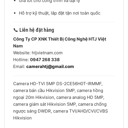
Giá tốt cho công trình và đại lý
Hỗ trợ kỹ thuật, lắp đặt tận nơi toàn quốc
📞 Liên hệ đặt hàng
Công Ty CP XNK Thiết Bị Công Nghệ HTJ Việt
Nam
Website: htjvietnam.com
Hotline:
0947 268 338
Email:
camerahtj@gmail.com
Camera HD-TVI 5MP DS-2CE56H0T-IRMMF,
camera bán cầu Hikvision 5MP, camera hồng
ngoại 20m Hikvision, camera analog HD 5MP,
camera giám sát Hikvision 5MP, camera chống
ngược sáng DWDR, camera TVI/AHD/CVI/CVBS
Hikvision