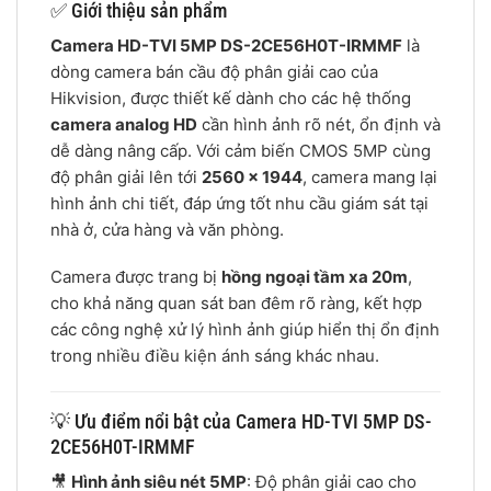
✅ Giới thiệu sản phẩm
Camera HD-TVI 5MP DS-2CE56H0T-IRMMF
là
dòng camera bán cầu độ phân giải cao của
Hikvision, được thiết kế dành cho các hệ thống
camera analog HD
cần hình ảnh rõ nét, ổn định và
dễ dàng nâng cấp. Với cảm biến CMOS 5MP cùng
độ phân giải lên tới
2560 × 1944
, camera mang lại
hình ảnh chi tiết, đáp ứng tốt nhu cầu giám sát tại
nhà ở, cửa hàng và văn phòng.
Camera được trang bị
hồng ngoại tầm xa 20m
,
cho khả năng quan sát ban đêm rõ ràng, kết hợp
các công nghệ xử lý hình ảnh giúp hiển thị ổn định
trong nhiều điều kiện ánh sáng khác nhau.
💡 Ưu điểm nổi bật của Camera HD-TVI 5MP DS-
2CE56H0T-IRMMF
🎥
Hình ảnh siêu nét 5MP
: Độ phân giải cao cho