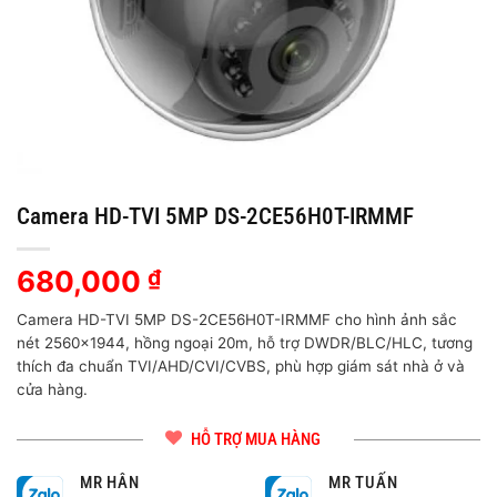
Camera HD-TVI 5MP DS-2CE56H0T-IRMMF
680,000
₫
Camera HD-TVI 5MP DS-2CE56H0T-IRMMF cho hình ảnh sắc
nét 2560×1944, hồng ngoại 20m, hỗ trợ DWDR/BLC/HLC, tương
thích đa chuẩn TVI/AHD/CVI/CVBS, phù hợp giám sát nhà ở và
cửa hàng.
HỖ TRỢ MUA HÀNG
MR HÂN
MR TUẤN