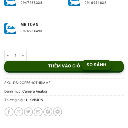
0947268338
0916941832
MR TOÀN
0975964498
Camera HD-TVI 5MP DS-2CE56H0T-IRMMF số lượng
SO SÁNH
THÊM VÀO GIỎ
SKU:
DS-2CE56H0T-IRMMF
Danh mục:
Camera Analog
Thương hiệu:
HIKVISION