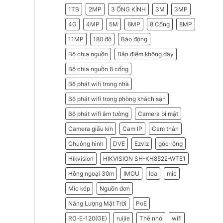
2026
Do
1TB
2MP
3 ỐNG KÍNH
3M
3MP
Doanh
Nghiệp
Nên
4G
4MP
5M
6MP
8 Cổng
8MP
Chọn
Máy
11MP
180 độ
Báo động
Chấm
Công
Hikvision
Bô chia nguồn
Bắn điểm không dây
Bộ chia nguồn 8 cổng
Bộ phát wifi trong nhà
Bộ phát wifi trong phòng khách sạn
Bộ phát wifi âm tường
Camera bí mật
Camera giấu kín
Cam IP
Cam thân
Chuông hình
DVE
Ezviz
góc rộng
Hikvision
HIKVISION SH-KH8522-WTE1
Hồng ngoại 30m
IMOU
loa
mic
Mic kép
Nguồn đơn
Năng Lượng Mặt Trời
PoE
RG-E-120(GE)
ruijie
Thẻ nhớ
wifi