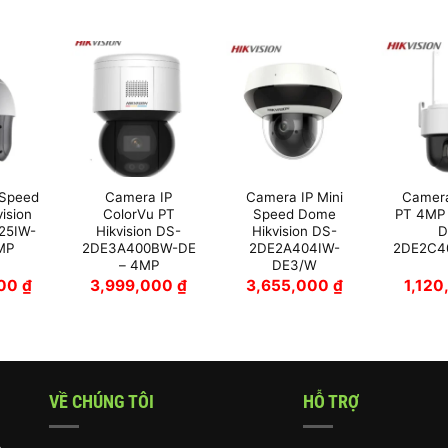
 Speed
Camera IP
Camera IP Mini
Camera
ision
ColorVu PT
Speed Dome
PT 4MP 
25IW-
Hikvision DS-
Hikvision DS-
D
MP
2DE3A400BW-DE
2DE2A404IW-
2DE2C4
– 4MP
DE3/W
000
₫
3,999,000
₫
3,655,000
₫
1,12
VỀ CHÚNG TÔI
HỖ TRỢ