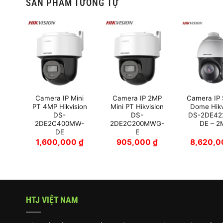
SẢN PHẨM TƯƠNG TỰ
eed
Camera IP Mini
Camera IP 2MP
Camera IP
on
PT 4MP Hikvision
Mini PT Hikvision
Dome Hikv
IW-
DS-
DS-
DS-2DE42
2DE2C400MW-
2DE2C200MWG-
DE – 2
DE
E
0
₫
1,600,000
₫
905,000
₫
8,620,
HTJ VIỆT NAM