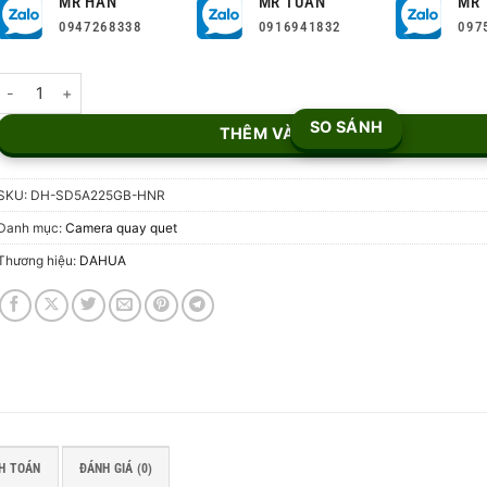
MR HÂN
MR TUẤN
MR 
0947268338
0916941832
097
Camera PTZ 2MP DH-SD5A225GB-HNR số lượng
SO SÁNH
THÊM VÀO GIỎ
SKU:
DH-SD5A225GB-HNR
Danh mục:
Camera quay quet
Thương hiệu:
DAHUA
H TOÁN
ĐÁNH GIÁ (0)