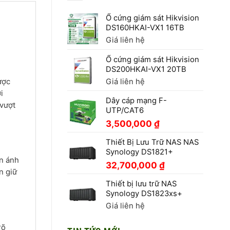
Ổ cứng giám sát Hikvision
DS160HKAI-VX1 16TB
Giá liên hệ
Ổ cứng giám sát Hikvision
DS200HKAI-VX1 20TB
ược
Giá liên hệ
i
Dây cáp mạng F-
 vượt
UTP/CAT6
3,500,000
₫
Thiết Bị Lưu Trữ NAS NAS
Synology DS1821+
n ánh
32,700,000
₫
n giữ
Thiết bị lưu trữ NAS
Synology DS1823xs+
Giá liên hệ
rõ