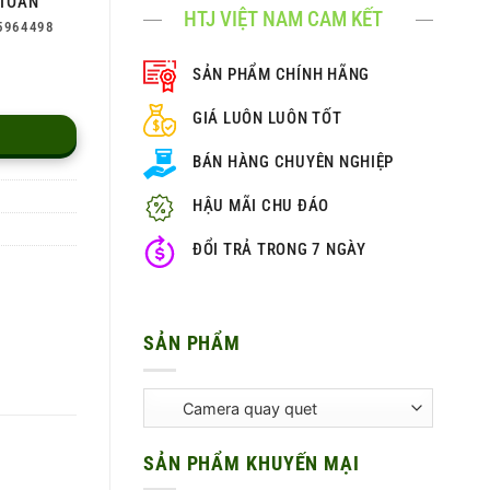
TOÀN
HTJ VIỆT NAM CAM KẾT
5964498
SẢN PHẨM CHÍNH HÃNG
GIÁ LUÔN LUÔN TỐT
BÁN HÀNG CHUYÊN NGHIỆP
HẬU MÃI CHU ĐÁO
ĐỔI TRẢ TRONG 7 NGÀY
SẢN PHẨM
SẢN PHẨM KHUYẾN MẠI