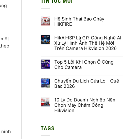
TIN TỨC MỚI
ượng
Hệ Sinh Thái Báo Cháy
HIKFIRE
Không
có
HikAI-ISP Là Gì? Công Nghệ AI
bình
 một
luận
Xử Lý Hình Ảnh Thế Hệ Mới
ở
theo
Trên Camera Hikvision 2026
Hệ
Sinh
Không
Thái
có
Báo
Top 5 Lỗi Khi Chọn Ổ Cứng
bình
Cháy
luận
Cho Camera
HIKFIRE
ở
HikAI-
Không
ISP
có
Là
Chuyến Du Lịch Cửa Lò – Quê
bình
Gì?
luận
Bác 2026
Công
ở
Nghệ
Top
Không
AI
5
có
Xử
Lỗi
10 Lý Do Doanh Nghiệp Nên
bình
Lý
Khi
luận
Chọn Máy Chấm Công
Hình
Chọn
ở
Hikvision
Ảnh
Ổ
Chuyến
Thế
Cứng
Du
Không
Hệ
Cho
Lịch
có
Mới
Camera
Cửa
bình
Trên
Lò
TAGS
luận
Camera
–
 ninh
ở
Hikvision
Quê
10
2026
Bác
Lý