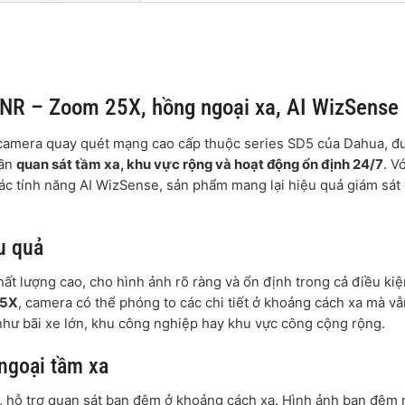
 – Zoom 25X, hồng ngoại xa, AI WizSense
camera quay quét mạng cao cấp thuộc series SD5 của Dahua, đ
cần
quan sát tầm xa, khu vực rộng và hoạt động ổn định 24/7
. Vớ
các tính năng AI WizSense, sản phẩm mang lại hiệu quả giám sát
u quả
lượng cao, cho hình ảnh rõ ràng và ổn định trong cả điều kiệ
25X
, camera có thể phóng to các chi tiết ở khoảng cách xa mà vẫ
 như bãi xe lớn, khu công nghiệp hay khu vực công cộng rộng.
ngoại tầm xa
, hỗ trợ quan sát ban đêm ở khoảng cách xa. Hình ảnh ban đêm 