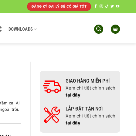
ĐĂNG KÝ ĐẠI LÝ ĐỂ CÓ GIÁ TỐT
Ệ
DOWNLOADS
GIAO HÀNG MIỄN PHÍ
Xem chi tiết chính sách
tại đây
ầm xa, AI
LẮP ĐẶT TẬN NƠI
goài trời.
Xem chi tiết chính sách
tại đây