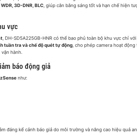
ư
WDR, 3D-DNR, BLC
, giúp cân bằng sáng tốt và hạn chế hiện t
hu vực
ạt
, DH-SD5A225GB-HNR có thể bao phủ toàn bộ khu vực chỉ với
nh tuần tra và chế độ quét tự động
, cho phép camera hoạt động 
i vận hành.
giảm báo động giả
zSense
như:
iảm đáng kể cảnh báo giả do môi trường và nâng cao hiệu quả an