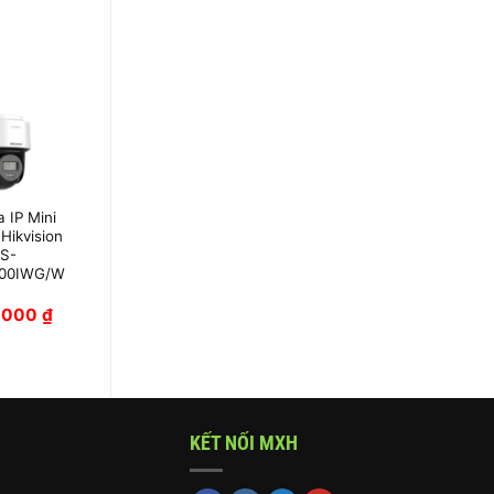
 IP Mini
Camera IP Speed
Hikvision
Dome Hikvision
S-
DS-2DE4215IW-
00IWG/W
DE-2M
0,000
₫
6,950,000
₫
KẾT NỐI MXH