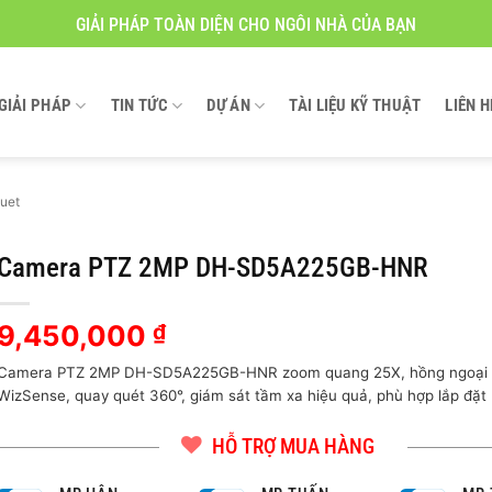
GIẢI PHÁP TOÀN DIỆN CHO NGÔI NHÀ CỦA BẠN
GIẢI PHÁP
TIN TỨC
DỰ ÁN
TÀI LIỆU KỸ THUẬT
LIÊN H
uet
Camera PTZ 2MP DH-SD5A225GB-HNR
9,450,000
₫
Camera PTZ 2MP DH-SD5A225GB-HNR zoom quang 25X, hồng ngoại t
WizSense, quay quét 360°, giám sát tầm xa hiệu quả, phù hợp lắp đặt n
HỖ TRỢ MUA HÀNG