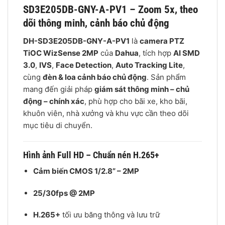
SD3E205DB-GNY-A-PV1 – Zoom 5x, theo
dõi thông minh, cảnh báo chủ động
DH-SD3E205DB-GNY-A-PV1
là
camera PTZ
TiOC WizSense 2MP
của
Dahua
, tích hợp
AI SMD
3.0
,
IVS
,
Face Detection
,
Auto Tracking Lite
,
cùng
đèn & loa cảnh báo chủ động
. Sản phẩm
mang đến giải pháp
giám sát thông minh – chủ
động – chính xác
, phù hợp cho bãi xe, kho bãi,
khuôn viên, nhà xưởng và khu vực cần theo dõi
mục tiêu di chuyển.
Hình ảnh Full HD – Chuẩn nén H.265+
Cảm biến CMOS 1/2.8” – 2MP
25/30fps @ 2MP
H.265+
tối ưu băng thông và lưu trữ