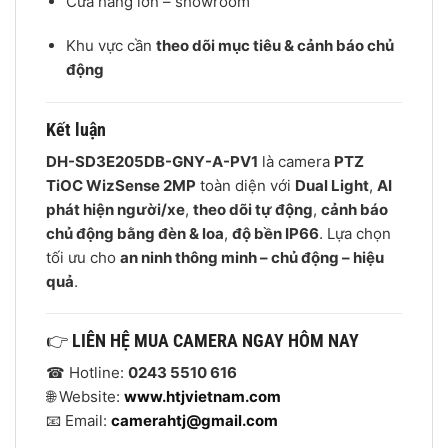
Cửa hàng lớn – showroom
Khu vực cần
theo dõi mục tiêu & cảnh báo chủ
động
Kết luận
DH-SD3E205DB-GNY-A-PV1
là camera
PTZ
TiOC WizSense 2MP
toàn diện với
Dual Light
,
AI
phát hiện người/xe
,
theo dõi tự động
,
cảnh báo
chủ động bằng đèn & loa
,
độ bền IP66
. Lựa chọn
tối ưu cho
an ninh thông minh – chủ động – hiệu
quả
.
👉
LIÊN HỆ MUA CAMERA NGAY HÔM NAY
☎ Hotline:
0243 5510 616
🌐 Website:
www.htjvietnam.com
📧 Email:
camerahtj@gmail.com