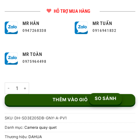
HỖ TRỢ MUA HÀNG
MR HÂN
MR TUẤN
0947268338
0916941832
MR TOÀN
0975964498
Camera PTZ 2MP TiOC WizSense DH-SD3E205DB-GNY-A-PV1 số
SO SÁNH
THÊM VÀO GIỎ
SKU:
DH-SD3E205DB-GNY-A-PV1
Danh mục:
Camera quay quet
Thương hiệu:
DAHUA