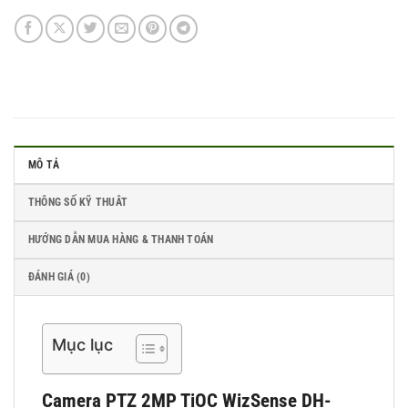
MÔ TẢ
THÔNG SỐ KỸ THUÂT
HƯỚNG DẪN MUA HÀNG & THANH TOÁN
ĐÁNH GIÁ (0)
Mục lục
Camera PTZ
2MP
TiOC WizSense DH-