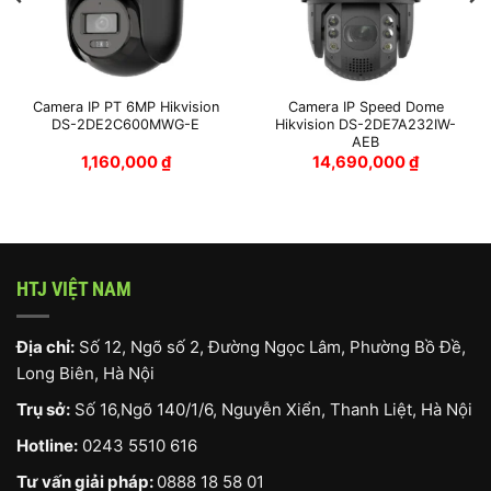
Camera IP PT 6MP Hikvision
Camera IP Speed Dome
DS-2DE2C600MWG-E
Hikvision DS-2DE7A232IW-
AEB
1,160,000
₫
14,690,000
₫
HTJ VIỆT NAM
Địa chỉ:
Số 12, Ngõ số 2, Đường Ngọc Lâm, Phường Bồ Đề,
Long Biên, Hà Nội
Trụ sở:
Số 16,Ngõ 140/1/6, Nguyễn Xiển, Thanh Liệt, Hà Nội
Hotline:
0243 5510 616
Tư vấn giải pháp:
0888 18 58 01