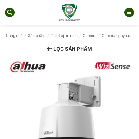
Bỏ
qua
nội
dung
Trang chủ
/
Sản phẩm
/
Thiết bị an ninh
/
Camera
/
Camera quay quet
LỌC SẢN PHẨM