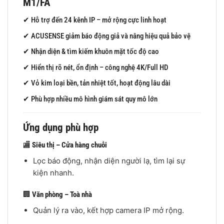
M1/FA
✔ Hỗ trợ đến 24 kênh IP – mở rộng cực linh hoạt
✔ ACUSENSE giảm báo động giả và nâng hiệu quả bảo vệ
✔ Nhận diện & tìm kiếm khuôn mặt tốc độ cao
✔ Hiển thị rõ nét, ổn định – công nghệ 4K/Full HD
✔ Vỏ kim loại bền, tản nhiệt tốt, hoạt động lâu dài
✔ Phù hợp nhiều mô hình giám sát quy mô lớn
Ứng dụng phù hợp
🏬
Siêu thị – Cửa hàng chuỗi
Lọc báo động, nhận diện người lạ, tìm lại sự
kiện nhanh.
🏢
Văn phòng – Toà nhà
Quản lý ra vào, kết hợp camera IP mở rộng.