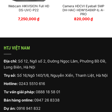
Webcam HIKVISION Full HD
Camera HDCVI Eyeball 5MP
DS-UVC-P22
DH-HAC-HDW1549XP-IL-A-
PRO
7,250,000
₫
820,000
₫
HTJ VIỆT NAM
Địa chỉ:
Số 12, Ngõ số 2, Đường Ngọc Lâm, Phường Bồ Đề,
Long Biên, Hà Nội
Trụ sở:
Số 16,Ngõ 140/1/6, Nguyễn Xiển, Thanh Liệt, Hà Nội
Hotline:
0243 5510 616
Tư vấn giải pháp:
0888 18 58 01
Bán hàng online:
0947 26 8338
Dự án:
0916 941 832