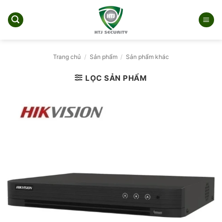
Bỏ
qua
nội
dung
Trang chủ
/
Sản phẩm
/
Sản phẩm khác
LỌC SẢN PHẨM