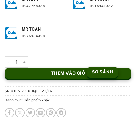
0947268338
0916941832
MR TOÀN
0975964498
Đầu Ghi Hình 16 Kênh Turbo ACUSENSE IDS-7216HQHI-M1/FA số 
SO SÁNH
THÊM VÀO GIỎ
SKU:
IDS-7216HQHI-M1/FA
Danh mục:
Sản phẩm khác