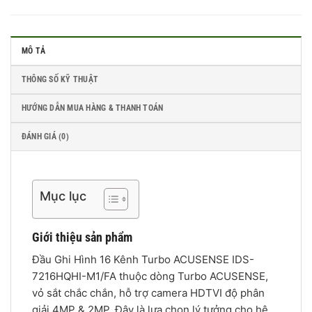
MÔ TẢ
THÔNG SỐ KỸ THUẬT
HƯỚNG DẪN MUA HÀNG & THANH TOÁN
ĐÁNH GIÁ (0)
Mục lục
Giới thiệu sản phẩm
Đầu Ghi Hình 16 Kênh Turbo ACUSENSE IDS-
7216HQHI-M1/FA thuộc dòng Turbo ACUSENSE,
vỏ sắt chắc chắn, hỗ trợ camera HDTVI độ phân
giải 4MP & 2MP. Đây là lựa chọn lý tưởng cho hệ