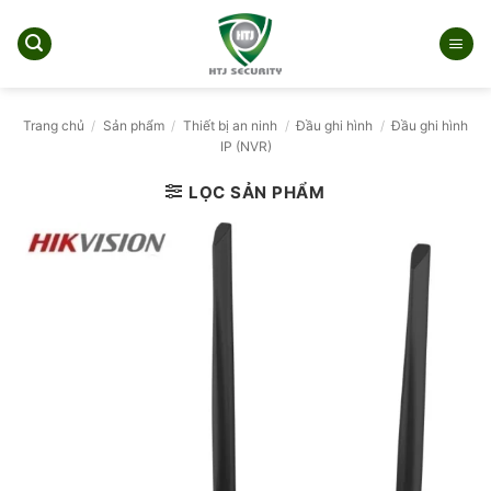
Bỏ
qua
nội
dung
Trang chủ
/
Sản phẩm
/
Thiết bị an ninh
/
Đầu ghi hình
/
Đầu ghi hình
IP (NVR)
LỌC SẢN PHẨM