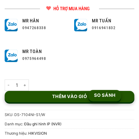
HỖ TRỢ MUA HÀNG
MR HÂN
MR TUẤN
0947268338
0916941832
MR TOÀN
0975964498
Đầu ghi hình WiFi DS-7104NI-S1/W số lượng
SO SÁNH
THÊM VÀO GIỎ
SKU:
DS-7104NI-S1/W
Danh mục:
Đầu ghi hình IP (NVR)
Thương hiệu:
HIKVISION