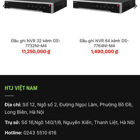
Đầu ghi NVR 32 kênh DS-
Đầu ghi NVR 64 kênh DS-
7732NI-M4
7764NI-M4
11,250,000
₫
1,490,000
₫
HTJ VIỆT NAM
Địa chỉ:
Số 12, Ngõ số 2, Đường Ngọc Lâm, Phường Bồ Đề,
Long Biên, Hà Nội
Trụ sở:
Số 16,Ngõ 140/1/6, Nguyễn Xiển, Thanh Liệt, Hà Nội
Hotline:
0243 5510 616