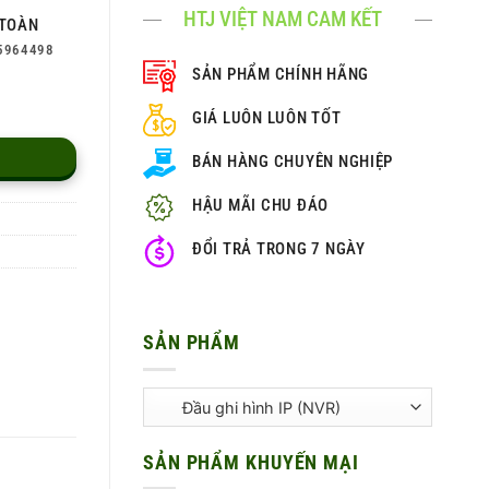
HTJ VIỆT NAM CAM KẾT
TOÀN
5964498
SẢN PHẨM CHÍNH HÃNG
GIÁ LUÔN LUÔN TỐT
BÁN HÀNG CHUYÊN NGHIỆP
HẬU MÃI CHU ĐÁO
ĐỔI TRẢ TRONG 7 NGÀY
SẢN PHẨM
SẢN PHẨM KHUYẾN MẠI