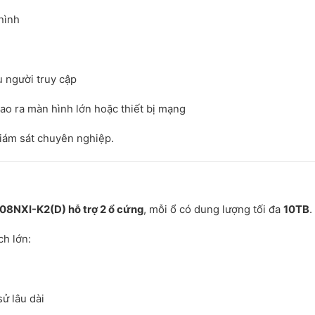
hình
 người truy cập
cao ra màn hình lớn hoặc thiết bị mạng
giám sát chuyên nghiệp.
8NXI-K2(D) hỗ trợ 2 ổ cứng
, mỗi ổ có dung lượng tối đa
10TB
.
ch lớn:
ử lâu dài