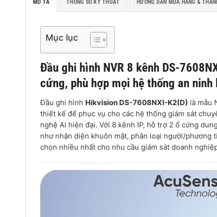
MÔ TẢ
THÔNG SỐ KỸ THUẬT
HƯỚNG DẪN MUA HÀNG & THAN
Mục lục
Đầu ghi hình NVR 8 kênh
DS-7608NXI
cứng, phù hợp mọi hệ thống an ninh 
Đầu ghi hình
Hikvision DS-7608NXI-K2(D)
là mẫu 
thiết kế để phục vụ cho các hệ thống giám sát chuyê
nghệ AI hiện đại. Với 8 kênh IP, hỗ trợ 2 ổ cứng du
như nhận diện khuôn mặt, phân loại người/phương ti
chọn nhiều nhất cho nhu cầu giám sát doanh nghiệp,