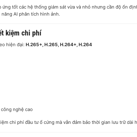
đáp ứng tốt các hệ thống giám sát vừa và nhỏ nhưng cần độ ổn địn
h năng AI phân tích hình ảnh.
ết kiệm chi phí
eo hiện đại:
H.265+,
H.265,
H.264+,
H.264
n công nghệ cao
iệm chi phí đầu tư ổ cứng mà vẫn đảm bảo thời gian lưu trữ dài 