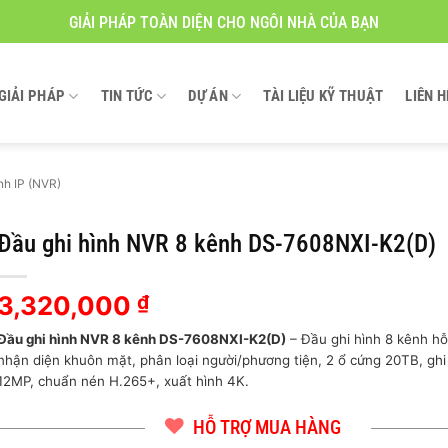
GIẢI PHÁP TOÀN DIỆN CHO NGÔI NHÀ CỦA BẠN
GIẢI PHÁP
TIN TỨC
DỰ ÁN
TÀI LIỆU KỸ THUẬT
LIÊN H
nh IP (NVR)
Đầu ghi hình NVR 8 kênh DS-7608NXI-K2(D)
3,320,000
₫
Đầu ghi hình NVR 8 kênh
DS-7608NXI-K2(D)
– Đầu ghi hình 8 kênh hỗ 
nhận diện khuôn mặt, phân loại người/phương tiện, 2 ổ cứng 20TB, ghi
12MP, chuẩn nén H.265+, xuất hình 4K.
HỖ TRỢ MUA HÀNG