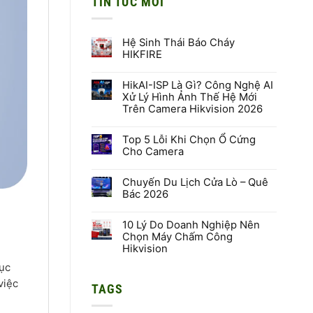
TIN TỨC MỚI
Hệ Sinh Thái Báo Cháy
HIKFIRE
Không
có
HikAI-ISP Là Gì? Công Nghệ AI
bình
luận
Xử Lý Hình Ảnh Thế Hệ Mới
ở
Trên Camera Hikvision 2026
Hệ
Sinh
Không
Thái
có
Báo
Top 5 Lỗi Khi Chọn Ổ Cứng
bình
Cháy
luận
Cho Camera
HIKFIRE
ở
HikAI-
Không
ISP
có
Là
Chuyến Du Lịch Cửa Lò – Quê
bình
Gì?
luận
Bác 2026
Công
ở
Nghệ
Top
Không
AI
5
có
Xử
Lỗi
10 Lý Do Doanh Nghiệp Nên
bình
Lý
Khi
luận
Chọn Máy Chấm Công
Hình
Chọn
ở
Hikvision
Ảnh
Ổ
Chuyến
Thế
Cứng
Du
Không
Hệ
Cho
tục
Lịch
có
Mới
Camera
Cửa
bình
Trên
việc
Lò
TAGS
luận
Camera
–
ở
Hikvision
Quê
10
2026
Bác
Lý