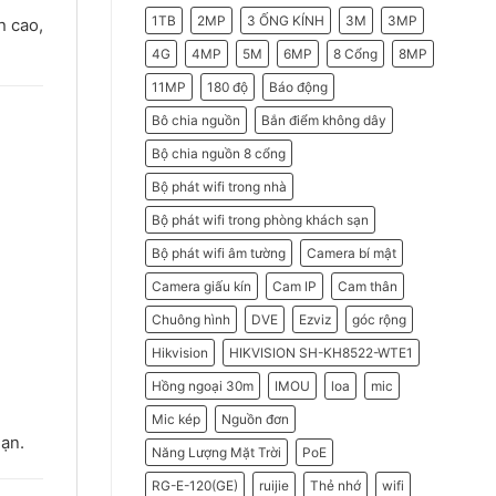
2026
Do
1TB
2MP
3 ỐNG KÍNH
3M
3MP
h cao,
Doanh
Nghiệp
Nên
4G
4MP
5M
6MP
8 Cổng
8MP
Chọn
Máy
11MP
180 độ
Báo động
Chấm
Công
Hikvision
Bô chia nguồn
Bắn điểm không dây
Bộ chia nguồn 8 cổng
Bộ phát wifi trong nhà
Bộ phát wifi trong phòng khách sạn
Bộ phát wifi âm tường
Camera bí mật
Camera giấu kín
Cam IP
Cam thân
Chuông hình
DVE
Ezviz
góc rộng
Hikvision
HIKVISION SH-KH8522-WTE1
Hồng ngoại 30m
IMOU
loa
mic
Mic kép
Nguồn đơn
hạn.
Năng Lượng Mặt Trời
PoE
RG-E-120(GE)
ruijie
Thẻ nhớ
wifi