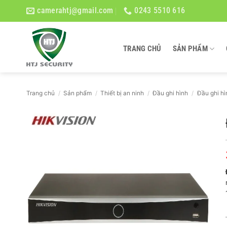
Bỏ
camerahtj@gmail.com
0243 5510 616
qua
nội
dung
TRANG CHỦ
SẢN PHẨM
Trang chủ
/
Sản phẩm
/
Thiết bị an ninh
/
Đầu ghi hình
/
Đầu ghi hì