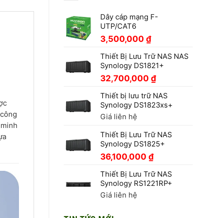
Dây cáp mạng F-
UTP/CAT6
3,500,000
₫
Thiết Bị Lưu Trữ NAS NAS
Synology DS1821+
32,700,000
₫
Thiết bị lưu trữ NAS
ợc
Synology DS1823xs+
 công
Giá liên hệ
g minh
Thiết Bị Lưu Trữ NAS
ựa
Synology DS1825+
36,100,000
₫
Thiết Bị Lưu Trữ NAS
Synology RS1221RP+
Giá liên hệ