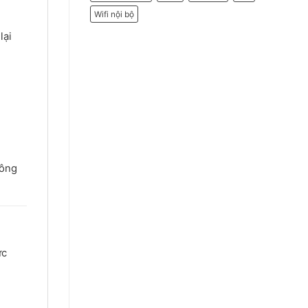
Wifi nội bộ
lại
công
ức