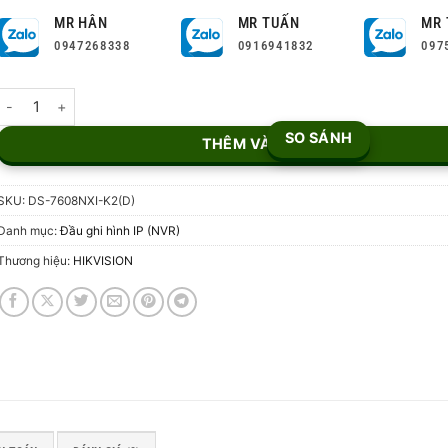
MR HÂN
MR TUẤN
MR 
0947268338
0916941832
097
Đầu ghi hình NVR 8 kênh DS-7608NXI-K2(D) số lượng
SO SÁNH
THÊM VÀO GIỎ
SKU:
DS-7608NXI-K2(D)
Danh mục:
Đầu ghi hình IP (NVR)
Thương hiệu:
HIKVISION