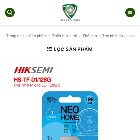
Bỏ
qua
nội
dung
Trang chủ
/
Sản phẩm
/
Thiết bị lưu trữ
/
Thẻ nhớ
/
Thẻ nhớ Hikvision
LỌC SẢN PHẨM