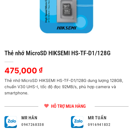
Thẻ nhớ MicroSD HIKSEMI HS-TF-D1/128G
475,000
₫
Thẻ nhớ MicroSD HIKSEMI HS-TF-D1/128G dung lượng 128GB,
chuẩn V30 UHS-I, tốc độ đọc 92MB/s, phù hợp camera và
smartphone.
HỖ TRỢ MUA HÀNG
MR HÂN
MR TUẤN
0947268338
0916941832