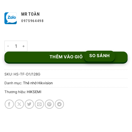
MR TOÀN
0975964498
Thẻ nhớ MicroSD HIKSEMI HS-TF-D1/128G số lượng
SO SÁNH
THÊM VÀO GIỎ
SKU:
HS-TF-D1/128G
Danh mục:
Thẻ nhớ Hikvision
Thương hiệu:
HIKSEMI