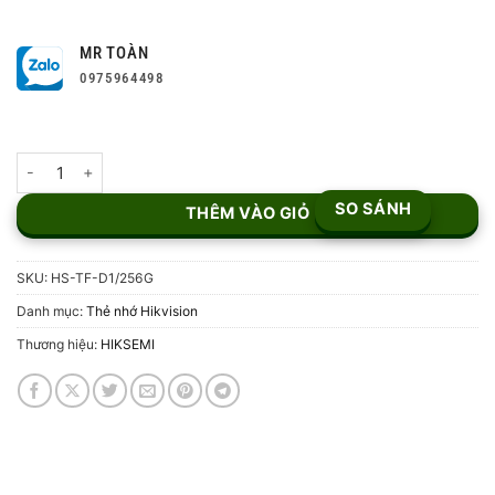
MR TOÀN
0975964498
Thẻ nhớ MicroSD HIKSEMI HS-TF-D1/256G số lượng
SO SÁNH
THÊM VÀO GIỎ
SKU:
HS-TF-D1/256G
Danh mục:
Thẻ nhớ Hikvision
Thương hiệu:
HIKSEMI