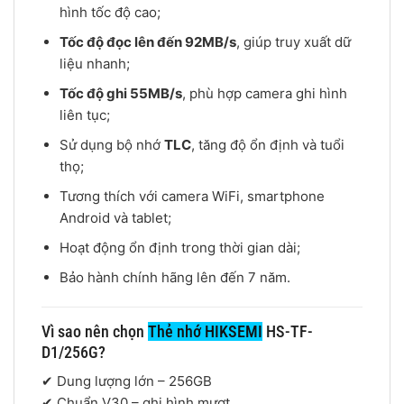
hình tốc độ cao;
Tốc độ đọc lên đến 92MB/s
, giúp truy xuất dữ
liệu nhanh;
Tốc độ ghi 55MB/s
, phù hợp camera ghi hình
liên tục;
Sử dụng bộ nhớ
TLC
, tăng độ ổn định và tuổi
thọ;
Tương thích với camera WiFi, smartphone
Android và tablet;
Hoạt động ổn định trong thời gian dài;
Bảo hành chính hãng lên đến 7 năm.
Vì sao nên chọn
Thẻ nhớ HIKSEMI
HS-TF-
D1/256G?
✔ Dung lượng lớn – 256GB
✔ Chuẩn V30 – ghi hình mượt