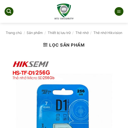
Bỏ
qua
nội
dung
Trang chủ
/
Sản phẩm
/
Thiết bị lưu trữ
/
Thẻ nhớ
/
Thẻ nhớ Hikvision
LỌC SẢN PHẨM