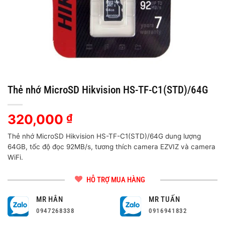
Thẻ nhớ MicroSD Hikvision HS-TF-C1(STD)/64G
320,000
₫
Thẻ nhớ MicroSD Hikvision HS-TF-C1(STD)/64G dung lượng
64GB, tốc độ đọc 92MB/s, tương thích camera EZVIZ và camera
WiFi.
HỖ TRỢ MUA HÀNG
MR HÂN
MR TUẤN
0947268338
0916941832