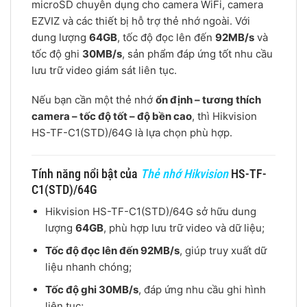
microSD chuyên dụng cho camera WiFi, camera
EZVIZ và các thiết bị hỗ trợ thẻ nhớ ngoài. Với
dung lượng
64GB
, tốc độ đọc lên đến
92MB/s
và
tốc độ ghi
30MB/s
, sản phẩm đáp ứng tốt nhu cầu
lưu trữ video giám sát liên tục.
Nếu bạn cần một thẻ nhớ
ổn định – tương thích
camera – tốc độ tốt – độ bền cao
, thì Hikvision
HS-TF-C1(STD)/64G là lựa chọn phù hợp.
Tính năng nổi bật của
Thẻ nhớ Hikvision
HS-TF-
C1(STD)/64G
Hikvision HS-TF-C1(STD)/64G sở hữu dung
lượng
64GB
, phù hợp lưu trữ video và dữ liệu;
Tốc độ đọc lên đến 92MB/s
, giúp truy xuất dữ
liệu nhanh chóng;
Tốc độ ghi 30MB/s
, đáp ứng nhu cầu ghi hình
liên tục;