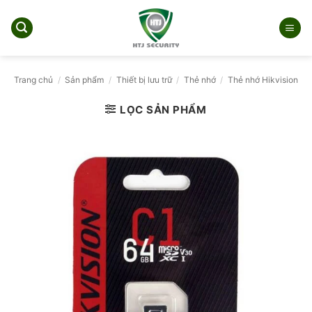
Bỏ
qua
nội
dung
Trang chủ
/
Sản phẩm
/
Thiết bị lưu trữ
/
Thẻ nhớ
/
Thẻ nhớ Hikvision
LỌC SẢN PHẨM