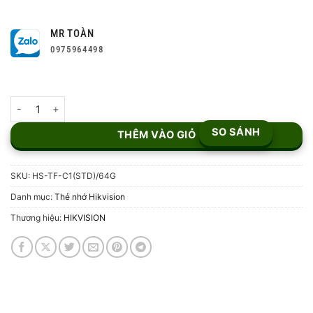
MR TOÀN
0975964498
Thẻ nhớ MicroSD Hikvision HS-TF-C1(STD)/64G số lượng
SO SÁNH
THÊM VÀO GIỎ
SKU:
HS-TF-C1(STD)/64G
Danh mục:
Thẻ nhớ Hikvision
Thương hiệu:
HIKVISION