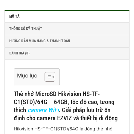
MÔ TẢ
THÔNG SỐ KỸ THUẬT
HƯỚNG DẪN MUA HÀNG & THANH TOÁN
ĐÁNH GIÁ (0)
Mục lục
Thẻ nhớ MicroSD Hikvision HS-TF-
C1(STD)/64G – 64GB, tốc độ cao, tương
thích
camera WiFi
. Giải pháp lưu trữ ổn
định cho camera EZVIZ và thiết bị di động
Hikvision HS-TF-C1(STD)/64G là dòng thẻ nhớ