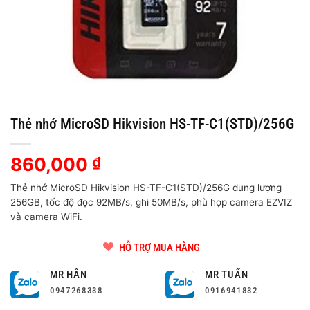
Thẻ nhớ MicroSD Hikvision HS-TF-C1(STD)/256G
860,000
₫
Thẻ nhớ MicroSD Hikvision HS-TF-C1(STD)/256G dung lượng
256GB, tốc độ đọc 92MB/s, ghi 50MB/s, phù hợp camera EZVIZ
và camera WiFi.
HỖ TRỢ MUA HÀNG
MR HÂN
MR TUẤN
0947268338
0916941832