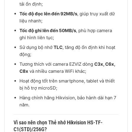
tải ổn định;
Tốc độ đọc lên đến 92MB/s
, giúp truy xuất dữ
liệu nhanh;
Tốc độ ghi lên đến 50MB/s
, phù hợp camera
ghi hình liên tục;
Sử dụng bộ nhớ
TLC
, tăng độ ổn định khi hoạt
động;
Tương thích với camera EZVIZ dòng
C3x, C6x,
C8x
và nhiều camera WiFi khác;
Hoạt động tốt trên smartphone, tablet và thiết
bị hỗ trợ microSD;
Hàng chính hãng Hikvision, bảo hành dài hạn 7
năm.
Vì sao nên chọn Thẻ nhớ Hikvision HS-TF-
C1(STD)/256G?