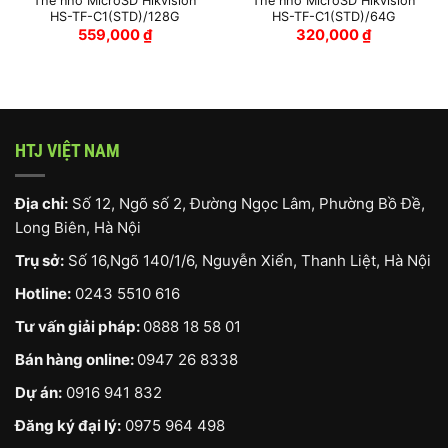
Thẻ nhớ MicroSD Hikvision
Thẻ nhớ MicroSD Hikvision
HS-TF-C1(STD)/128G
HS-TF-C1(STD)/64G
559,000
₫
320,000
₫
HTJ VIỆT NAM
Địa chỉ:
Số 12, Ngõ số 2, Đường Ngọc Lâm, Phường Bồ Đề,
Long Biên, Hà Nội
Trụ sở:
Số 16,Ngõ 140/1/6, Nguyễn Xiển, Thanh Liệt, Hà Nội
Hotline:
0243 5510 616
Tư vấn giải pháp:
0888 18 58 01
Bán hàng online:
0947 26 8338
Dự án:
0916 941 832
Đăng ký đại lý:
0975 964 498