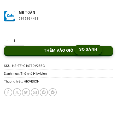
MR TOÀN
0975964498
Thẻ nhớ MicroSD Hikvision HS-TF-C1(STD)/256G số lượng
SO SÁNH
THÊM VÀO GIỎ
SKU:
HS-TF-C1(STD)/256G
Danh mục:
Thẻ nhớ Hikvision
Thương hiệu:
HIKVISION