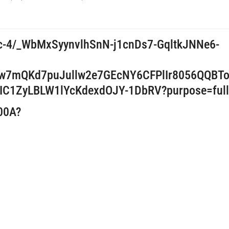
.
00A?