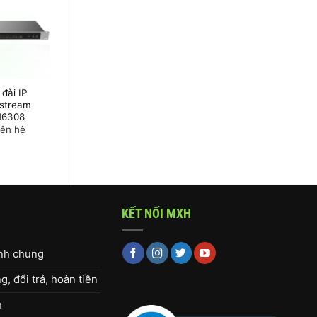
đài IP
Tổng đài IP
stream
Grandstream
6308
UCM6302
iên hệ
Giá liên hệ
KẾT NỐI MXH
ịnh chung
, đổi trả, hoàn tiền
h