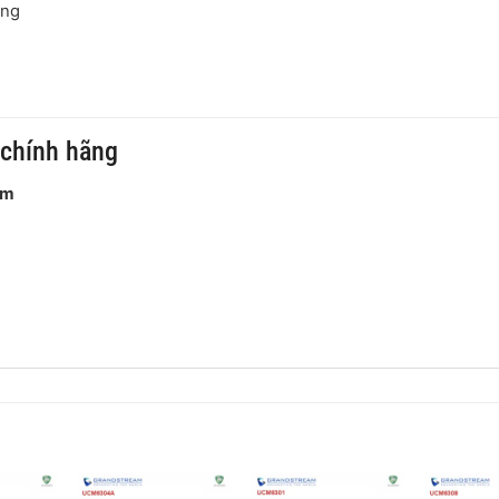
ộng
chính hãng
am