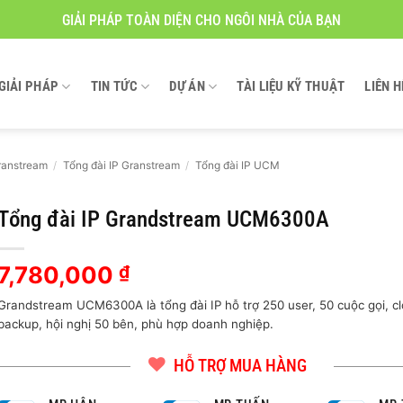
GIẢI PHÁP TOÀN DIỆN CHO NGÔI NHÀ CỦA BẠN
GIẢI PHÁP
TIN TỨC
DỰ ÁN
TÀI LIỆU KỸ THUẬT
LIÊN H
ranstream
/
Tổng đài IP Granstream
/
Tổng đài IP UCM
Tổng đài IP Grandstream UCM6300A
7,780,000
₫
Grandstream UCM6300A là tổng đài IP hỗ trợ 250 user, 50 cuộc gọi, c
backup, hội nghị 50 bên, phù hợp doanh nghiệp.
HỖ TRỢ MUA HÀNG