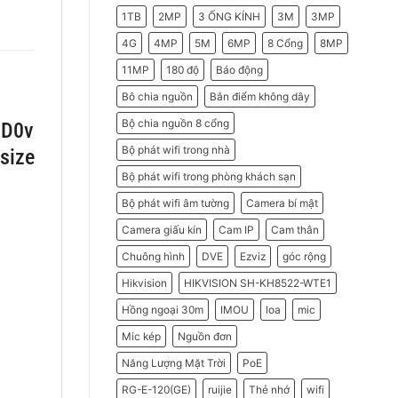
2026
Do
1TB
2MP
3 ỐNG KÍNH
3M
3MP
Doanh
Nghiệp
Nên
4G
4MP
5M
6MP
8 Cổng
8MP
Chọn
Máy
11MP
180 độ
Báo động
Chấm
Công
Hikvision
Bô chia nguồn
Bắn điểm không dây
Bộ chia nguồn 8 cổng
Bộ phát wifi trong nhà
Bộ phát wifi trong phòng khách sạn
Bộ phát wifi âm tường
Camera bí mật
Camera giấu kín
Cam IP
Cam thân
Chuông hình
DVE
Ezviz
góc rộng
Hikvision
HIKVISION SH-KH8522-WTE1
Hồng ngoại 30m
IMOU
loa
mic
Mic kép
Nguồn đơn
Năng Lượng Mặt Trời
PoE
RG-E-120(GE)
ruijie
Thẻ nhớ
wifi