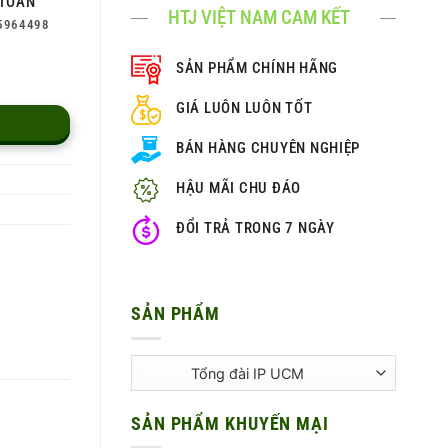
TOÀN
HTJ VIỆT NAM CAM KẾT
5964498
SẢN PHẨM CHÍNH HÃNG
GIÁ LUÔN LUÔN TỐT
BÁN HÀNG CHUYÊN NGHIỆP
HẬU MÃI CHU ĐÁO
ĐỔI TRẢ TRONG 7 NGÀY
SẢN PHẨM
SẢN PHẨM KHUYẾN MẠI