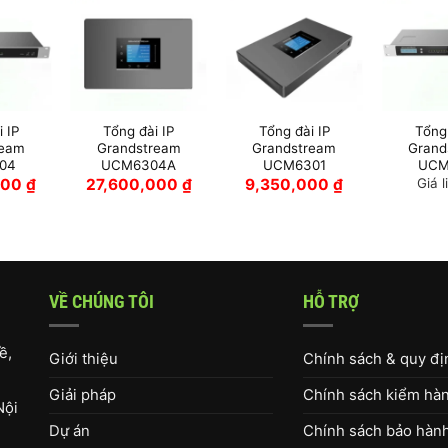
 IP
Tổng đài IP
Tổng đài IP
Tổng 
ream
Grandstream
Grandstream
Grand
04
UCM6304A
UCM6301
UCM
000
₫
27,600,000
₫
9,350,000
₫
Giá l
VỀ CHÚNG TÔI
HỖ TRỢ
ề,
Giới thiệu
Chính sách & quy đ
Giải pháp
Chính sách kiểm hàng
Nội
Dự án
Chính sách bảo hàn