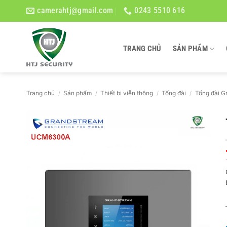
Bỏ
camerahtj@gmail.com
0243 5510 616
qua
nội
dung
TRANG CHỦ
SẢN PHẨM
Trang chủ
/
Sản phẩm
/
Thiết bị viễn thông
/
Tổng đài
/
Tổng đài G