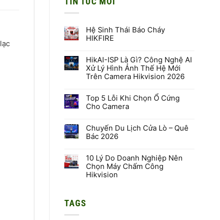
TIN TỨC MỚI
Hệ Sinh Thái Báo Cháy
HIKFIRE
lạc
Không
có
HikAI-ISP Là Gì? Công Nghệ AI
bình
luận
Xử Lý Hình Ảnh Thế Hệ Mới
ở
Trên Camera Hikvision 2026
Hệ
Sinh
Không
Thái
có
Báo
Top 5 Lỗi Khi Chọn Ổ Cứng
bình
Cháy
luận
Cho Camera
HIKFIRE
ở
HikAI-
Không
ISP
có
Là
Chuyến Du Lịch Cửa Lò – Quê
bình
Gì?
luận
Bác 2026
Công
ở
Nghệ
Top
Không
AI
5
có
Xử
Lỗi
10 Lý Do Doanh Nghiệp Nên
bình
Lý
Khi
luận
Chọn Máy Chấm Công
Hình
Chọn
ở
Hikvision
Ảnh
Ổ
Chuyến
Thế
Cứng
Du
Không
Hệ
Cho
Lịch
có
Mới
Camera
Cửa
bình
Trên
Lò
TAGS
luận
Camera
–
ở
Hikvision
Quê
10
2026
Bác
Lý