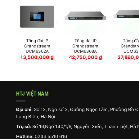
Tổng đài IP
Tổng đài IP
Tổng đài
Grandstream
Grandstream
Grandst
UCM6302A
UCM6308A
UCM63
13,500,000
₫
42,750,000
₫
27,890,
HTJ VIỆT NAM
Địa chỉ:
Số 12, Ngõ số 2, Đường Ngọc Lâm, Phường Bồ Đ
Long Biên, Hà Nội
Trụ sở:
Số 16,Ngõ 140/1/6, Nguyễn Xiển, Thanh Liệt, Hà 
Hotline:
0243 5510 616