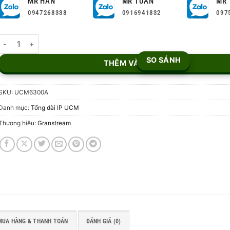
MR HÂN
MR TUẤN
MR 
0947268338
0916941832
097
Tổng đài IP Grandstream UCM6300A số lượng
SO SÁNH
THÊM VÀO GIỎ
SKU:
UCM6300A
Danh mục:
Tổng đài IP UCM
Thương hiệu:
Granstream
MUA HÀNG & THANH TOÁN
ĐÁNH GIÁ (0)