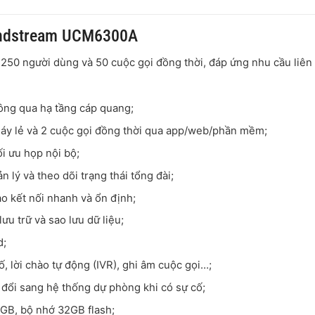
randstream UCM6300A
50 người dùng và 50 cuộc gọi đồng thời, đáp ứng nhu cầu liên 
hông qua hạ tầng cáp quang;
 máy lẻ và 2 cuộc gọi đồng thời qua app/web/phần mềm;
ối ưu họp nội bộ;
 lý và theo dõi trạng thái tổng đài;
o kết nối nhanh và ổn định;
u trữ và sao lưu dữ liệu;
d;
ố, lời chào tự động (IVR), ghi âm cuộc gọi…;
n đổi sang hệ thống dự phòng khi có sự cố;
GB, bộ nhớ 32GB flash;