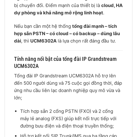
bị chuyển đổi. Điểm mạnh của thiết bị là
cloud, HA
dự phòng và khả năng mở rộng linh hoạt
.
Nếu bạn cần một hệ thống
tổng đài mạnh – tích
hợp sẵn PSTN – có cloud – có backup – dùng lâu
dài
, thì
UCM6302A
là lựa chọn rất đáng đầu tư.
Tính năng nổi bật của tổng đài IP Grandstream
UCM6302A
Tổng đài IP Grandstream UCM6302A hỗ trợ lên
đến 500 người dùng và 75 cuộc gọi đồng thời, đáp
ứng nhu cầu liên lạc doanh nghiệp quy mô vừa và
lớn;
Tích hợp sẵn 2 cổng PSTN (FXO) và 2 cổng
máy lẻ analog (FXS) giúp kết nối trực tiếp với
đường bưu điện và điện thoại truyền thống;
Hỗ trợ kết nối SIP Trunk/IMS qua hạ tầng cáp