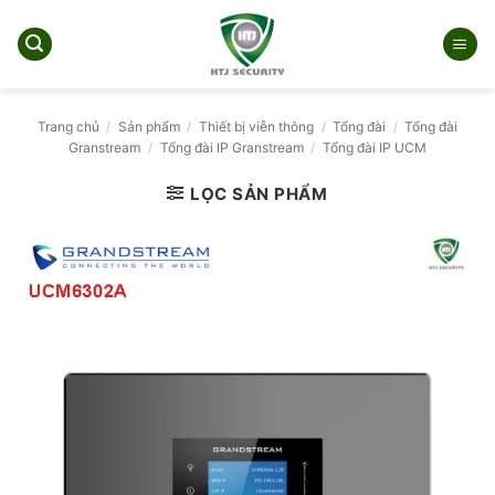
Bỏ
qua
nội
dung
Trang chủ
/
Sản phẩm
/
Thiết bị viễn thông
/
Tổng đài
/
Tổng đài
Granstream
/
Tổng đài IP Granstream
/
Tổng đài IP UCM
LỌC SẢN PHẨM