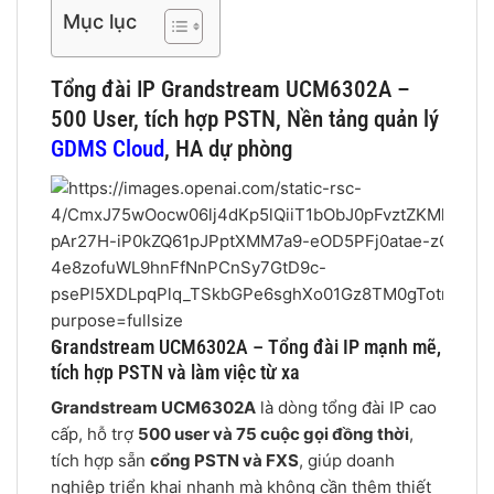
Mục lục
Tổng đài IP Grandstream UCM6302A –
500 User, tích hợp PSTN, Nền tảng quản lý
GDMS Cloud
, HA dự phòng
Grandstream UCM6302A – Tổng đài IP mạnh mẽ,
5
tích hợp PSTN và làm việc từ xa
Grandstream UCM6302A
là dòng tổng đài IP cao
cấp, hỗ trợ
500 user và 75 cuộc gọi đồng thời
,
tích hợp sẵn
cổng PSTN và FXS
, giúp doanh
nghiệp triển khai nhanh mà không cần thêm thiết