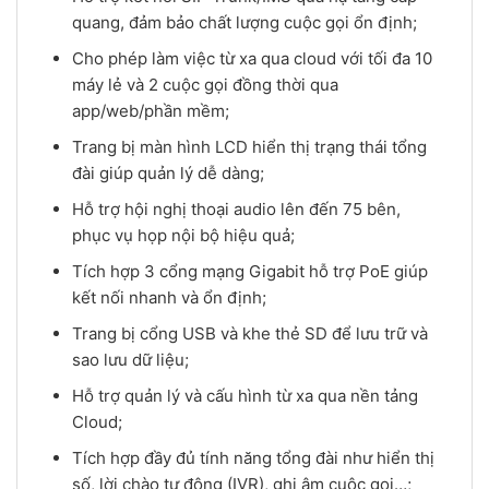
quang, đảm bảo chất lượng cuộc gọi ổn định;
Cho phép làm việc từ xa qua cloud với tối đa 10
máy lẻ và 2 cuộc gọi đồng thời qua
app/web/phần mềm;
Trang bị màn hình LCD hiển thị trạng thái tổng
đài giúp quản lý dễ dàng;
Hỗ trợ hội nghị thoại audio lên đến 75 bên,
phục vụ họp nội bộ hiệu quả;
Tích hợp 3 cổng mạng Gigabit hỗ trợ PoE giúp
kết nối nhanh và ổn định;
Trang bị cổng USB và khe thẻ SD để lưu trữ và
sao lưu dữ liệu;
Hỗ trợ quản lý và cấu hình từ xa qua nền tảng
Cloud;
Tích hợp đầy đủ tính năng tổng đài như hiển thị
số, lời chào tự động (IVR), ghi âm cuộc gọi…;