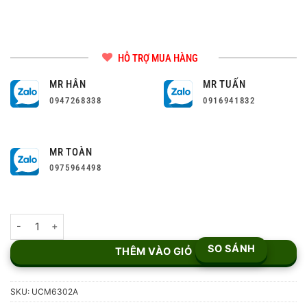
HỖ TRỢ MUA HÀNG
MR HÂN
MR TUẤN
0947268338
0916941832
MR TOÀN
0975964498
Tổng đài IP Grandstream UCM6302A số lượng
SO SÁNH
THÊM VÀO GIỎ
SKU:
UCM6302A