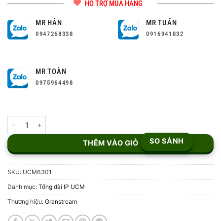
HỖ TRỢ MUA HÀNG
MR HÂN
MR TUẤN
0947268338
0916941832
MR TOÀN
0975964498
Tổng đài IP Grandstream UCM6301 số lượng
SO SÁNH
THÊM VÀO GIỎ
SKU:
UCM6301
Danh mục:
Tổng đài IP UCM
Thương hiệu:
Granstream