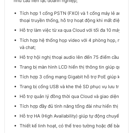
nhu cầu liên lạc doanh nghiệp;
Tích hợp 1 cổng PSTN (FXO) và 1 cổng máy lẻ analog (F
thoại truyền thống, hỗ trợ hoạt động khi mất điện;
Hỗ trợ làm việc từ xa qua Cloud với tối đa 10 máy lẻ 
Tích hợp hệ thống họp video với 4 phòng họp, mỗi phòng
và chat;
Hỗ trợ hội nghị thoại audio lên đến 75 điểm cầu;
Trang bị màn hình LCD hiển thị thông tin giúp quản lý 
Tích hợp 3 cổng mạng Gigabit hỗ trợ PoE giúp kết nối
Trang bị cổng USB và khe thẻ SD phục vụ lưu trữ và sa
Hỗ trợ quản lý đồng thời qua Cloud và giao diện web;
Tích hợp đầy đủ tính năng tổng đài như hiển thị số, IV
Hỗ trợ HA (High Availability) giúp tự động chuyển san
Thiết kế linh hoạt, có thể treo tường hoặc để bàn.