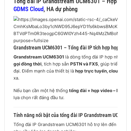
Tổng đài IP Grandstream UCM6301 – Hợp nhất th
GDMS Cloud
, HA dự phòng
Grandstream UCM6301 – Tổng đài IP tích hợp họp video
Grandstream UCM6301
là dòng tổng đài IP hợp nhất
tho
gọi đồng thời
, tích hợp sẵn
PSTN và FXS
, giúp triển kh
đại. Điểm mạnh của thiết bị là
họp trực tuyến, cloud và
xa.
Nếu bạn cần một hệ thống
tổng đài + họp video – linh hoạ
lựa chọn rất đáng đầu tư.
Tính năng nổi bật của tổng đài IP Grandstream UCM630
Tổng đài IP Grandstream UCM6301 hỗ trợ lên đến 500 ng