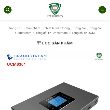
Bỏ
qua
nội
dung
Trang chủ
/
Sản phẩm
/
Thiết bị viễn thông
/
Tổng đài
/
Tổng đài
Granstream
/
Tổng đài IP Granstream
/
Tổng đài IP UCM
LỌC SẢN PHẨM