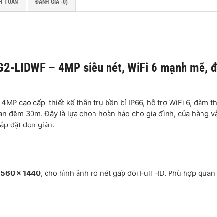
H TOÁN
ĐÁNH GIÁ (0)
G2-LIDWF – 4MP siêu nét, WiFi 6 mạnh mẽ, 
4MP cao cấp, thiết kế thân trụ bền bỉ IP66, hỗ trợ WiFi 6, đàm th
ban đêm 30m. Đây là lựa chọn hoàn hảo cho gia đình, cửa hàng v
ắp đặt đơn giản.
2560 x 1440
, cho hình ảnh rõ nét gấp đôi Full HD. Phù hợp quan 