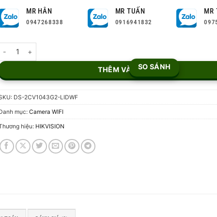
MR HÂN
MR TUẤN
MR 
0947268338
0916941832
097
Camera WiFi Hikvision DS-2CV1043G2-LIDWF số lượng
SO SÁNH
THÊM VÀO GIỎ
SKU:
DS-2CV1043G2-LIDWF
Danh mục:
Camera WIFI
Thương hiệu:
HIKVISION