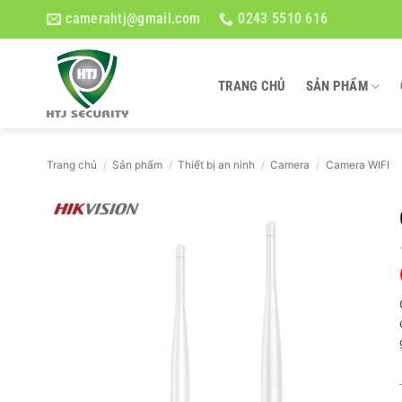
Bỏ
camerahtj@gmail.com
0243 5510 616
qua
nội
dung
TRANG CHỦ
SẢN PHẨM
Trang chủ
/
Sản phẩm
/
Thiết bị an ninh
/
Camera
/
Camera WIFI