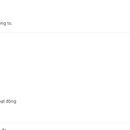
óng to.
oạt động