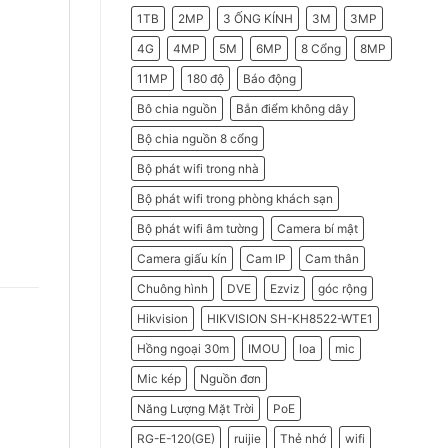
2026
Do
1TB
2MP
3 ỐNG KÍNH
3M
3MP
Doanh
Nghiệp
Nên
4G
4MP
5M
6MP
8 Cổng
8MP
Chọn
Máy
11MP
180 độ
Báo động
Chấm
Công
Hikvision
Bô chia nguồn
Bắn điểm không dây
Bộ chia nguồn 8 cổng
Bộ phát wifi trong nhà
Bộ phát wifi trong phòng khách sạn
Bộ phát wifi âm tường
Camera bí mật
Camera giấu kín
Cam IP
Cam thân
Chuông hình
DVE
Ezviz
góc rộng
Hikvision
HIKVISION SH-KH8522-WTE1
Hồng ngoại 30m
IMOU
loa
mic
Mic kép
Nguồn đơn
Năng Lượng Mặt Trời
PoE
RG-E-120(GE)
ruijie
Thẻ nhớ
wifi