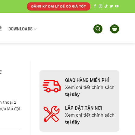
ĐĂNG KÝ ĐẠI LÝ ĐỂ CÓ GIÁ TỐT
Ệ
DOWNLOADS
F
GIAO HÀNG MIỄN PHÍ
Xem chi tiết chính sách
tại đây
 thoại 2
LẮP ĐẶT TẬN NƠI
hợp lắp đặt
Xem chi tiết chính sách
tại đây