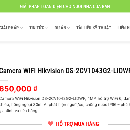
GIẢI PHÁP TOÀN DIỆN CHO NGÔI NHÀ CỦA BẠN
GIẢI PHÁP
TIN TỨC
DỰ ÁN
TÀI LIỆU KỸ THUẬT
LIÊN H
Camera WiFi Hikvision DS-2CV1043G2-LIDW
650,000
₫
Camera WiFi Hikvision DS-2CV1043G2-LIDWF, 4MP, hỗ trợ WiFi 6, đàm
chiều, hồng ngoại 30m, AI phát hiện người/xe, chống nước IP66 – phù 
gia đình và cửa hàng.
HỖ TRỢ MUA HÀNG