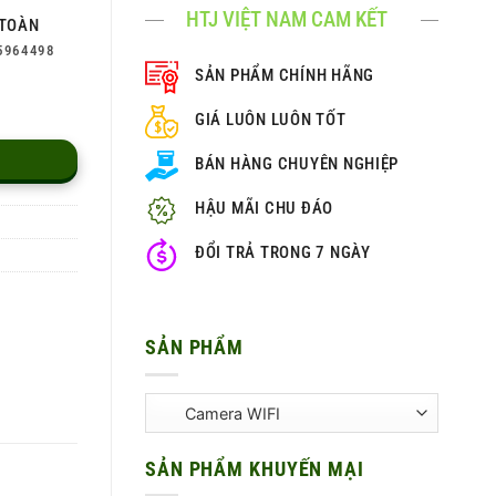
HTJ VIỆT NAM CAM KẾT
TOÀN
5964498
SẢN PHẨM CHÍNH HÃNG
GIÁ LUÔN LUÔN TỐT
BÁN HÀNG CHUYÊN NGHIỆP
HẬU MÃI CHU ĐÁO
ĐỔI TRẢ TRONG 7 NGÀY
SẢN PHẨM
SẢN PHẨM KHUYẾN MẠI