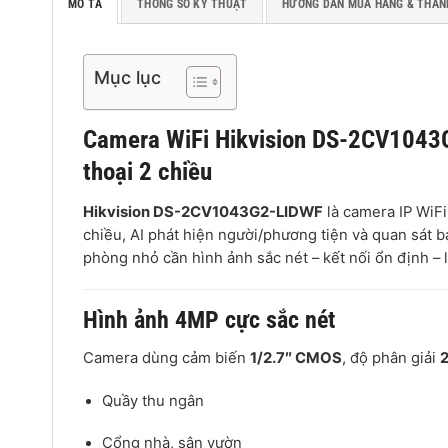
MÔ TẢ
THÔNG SỐ KỸ THUẬT
HƯỚNG DẪN MUA HÀNG & THAN
Mục lục
Camera WiFi Hikvision DS-2CV1043
thoại 2 chiều
Hikvision DS-2CV1043G2-LIDWF
là camera IP WiFi 
chiều, AI phát hiện người/phương tiện và quan sát 
phòng nhỏ cần hình ảnh sắc nét – kết nối ổn định – l
Hình ảnh 4MP cực sắc nét
Camera dùng cảm biến
1/2.7″ CMOS
, độ phân giải
Quầy thu ngân
Cổng nhà, sân vườn