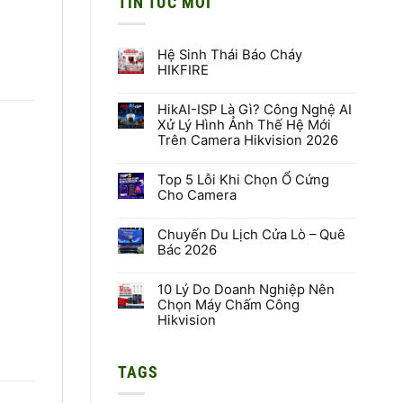
TIN TỨC MỚI
Hệ Sinh Thái Báo Cháy
HIKFIRE
Không
có
HikAI-ISP Là Gì? Công Nghệ AI
bình
luận
Xử Lý Hình Ảnh Thế Hệ Mới
ở
Trên Camera Hikvision 2026
Hệ
Sinh
Không
Thái
có
Báo
Top 5 Lỗi Khi Chọn Ổ Cứng
bình
Cháy
luận
Cho Camera
HIKFIRE
ở
HikAI-
Không
ISP
có
Là
Chuyến Du Lịch Cửa Lò – Quê
bình
Gì?
luận
Bác 2026
Công
ở
Nghệ
Top
Không
AI
5
có
Xử
Lỗi
10 Lý Do Doanh Nghiệp Nên
bình
Lý
Khi
luận
Chọn Máy Chấm Công
Hình
Chọn
ở
Hikvision
Ảnh
Ổ
Chuyến
Thế
Cứng
Du
Không
Hệ
Cho
Lịch
có
Mới
Camera
Cửa
bình
Trên
Lò
TAGS
luận
Camera
–
ở
Hikvision
Quê
10
2026
Bác
Lý