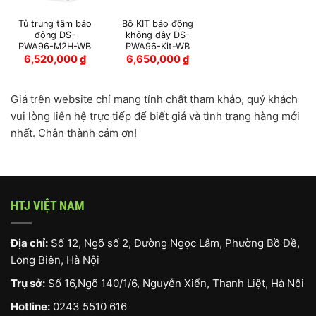
Tủ trung tâm báo
Bộ KIT báo động
động DS-
không dây DS-
PWA96-M2H-WB
PWA96-Kit-WB
6,520,000
₫
6,650,000
₫
Giá trên website chỉ mang tính chất tham khảo, quý khách
vui lòng liên hệ trực tiếp để biết giá và tình trạng hàng mới
nhất. Chân thành cảm ơn!
HTJ VIỆT NAM
Địa chỉ:
Số 12, Ngõ số 2, Đường Ngọc Lâm, Phường Bồ Đề,
Long Biên, Hà Nội
Trụ sở:
Số 16,Ngõ 140/1/6, Nguyễn Xiển, Thanh Liệt, Hà Nội
Hotline:
0243 5510 616