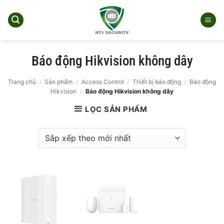
Bỏ
qua
nội
dung
Báo động Hikvision không dây
Trang chủ
/
Sản phẩm
/
Access Control
/
Thiết bị báo động
/
Báo động
Hikvision
/
Báo động Hikvision không dây
LỌC SẢN PHẨM