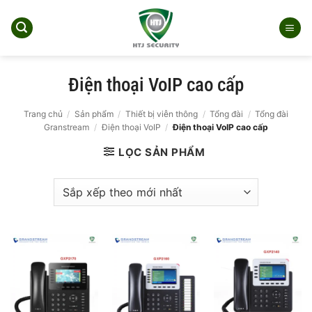
Bỏ
qua
nội
dung
Điện thoại VoIP cao cấp
Trang chủ
/
Sản phẩm
/
Thiết bị viễn thông
/
Tổng đài
/
Tổng đài
Granstream
/
Điện thoại VoIP
/
Điện thoại VoIP cao cấp
LỌC SẢN PHẨM