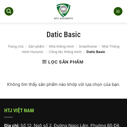
Bỏ
qua
nội
dung
Datic Basic
Trang chủ
/
Sản phẩm
/
Nhà thông minh
/
Smarthome
/
Nhà Thông
minh Hunonic
/
Công tắc thông minh
/
Datic Basic
LỌC SẢN PHẨM
Không tìm thấy sản phẩm nào khớp với lựa chọn của bạn.
HTJ VIỆT NAM
Địa chỉ:
Số 12, Ngõ số 2, Đường Ngọc Lâm, Phường Bồ Đề,