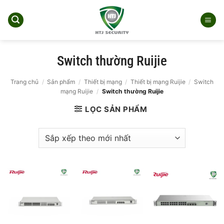
Bỏ
qua
nội
dung
Switch thường Ruijie
Trang chủ
/
Sản phẩm
/
Thiết bị mạng
/
Thiết bị mạng Ruijie
/
Switch
mạng Ruijie
/
Switch thường Ruijie
LỌC SẢN PHẨM