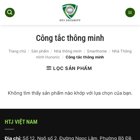
Bỏ
qua
nội
dung
Công tắc thông minh
Trang chủ
/
Sản phẩm
/
Nhà thông minh
/
Smarthome
/
Nhà Thông
minh Hunonic
/
Công tắc thông minh
LỌC SẢN PHẨM
Không tìm thấy sản phẩm nào khớp với lựa chọn của bạn.
HTJ VIỆT NAM
Địa chỉ:
Số 12, Ngõ số 2, Đường Ngọc Lâm, Phường Bồ Đề,