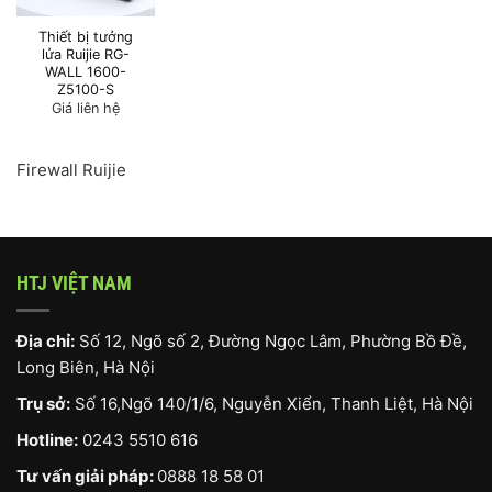
Thiết bị tưởng
lửa Ruijie RG-
WALL 1600-
Z5100-S
Giá liên hệ
Firewall Ruijie
HTJ VIỆT NAM
Địa chỉ:
Số 12, Ngõ số 2, Đường Ngọc Lâm, Phường Bồ Đề,
Long Biên, Hà Nội
Trụ sở:
Số 16,Ngõ 140/1/6, Nguyễn Xiển, Thanh Liệt, Hà Nội
Hotline:
0243 5510 616
Tư vấn giải pháp:
0888 18 58 01