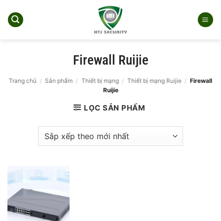
Bỏ
qua
nội
dung
Firewall Ruijie
Trang chủ
/
Sản phẩm
/
Thiết bị mạng
/
Thiết bị mạng Ruijie
/
Firewall
Ruijie
LỌC SẢN PHẨM