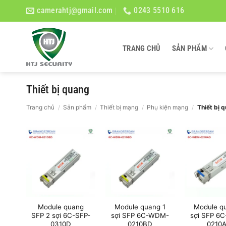
Bỏ
camerahtj@gmail.com
0243 5510 616
qua
nội
dung
TRANG CHỦ
SẢN PHẨM
Thiết bị quang
Trang chủ
/
Sản phẩm
/
Thiết bị mạng
/
Phụ kiện mạng
/
Thiết bị 
Module quang
Module quang 1
Module q
SFP 2 sợi 6C-SFP-
sợi SFP 6C-WDM-
sợi SFP 6
0310D
0210BD
0210