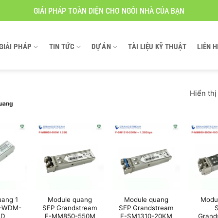
GIẢI PHÁP TOÀN DIỆN CHO NGÔI NHÀ CỦA BẠN
GIẢI PHÁP
TIN TỨC
DỰ ÁN
TÀI LIỆU KỸ THUẬT
LIÊN H
Hiển thị
quang
uang 1
Module quang
Module quang
Modu
C-WDM-
SFP Grandstream
SFP Grandstream
AD
F-MM850-550M
F-SM1310-20KM
Grand