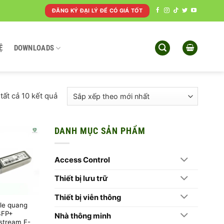
ĐĂNG KÝ ĐẠI LÝ ĐỂ CÓ GIÁ TỐT
Ệ
DOWNLOADS
Đã
 tất cả 10 kết quả
sắp
xếp
theo
DANH MỤC SẢN PHẨM
mới
nhất
Access Control
Thiết bị lưu trữ
Thiết bị viễn thông
le quang
SFP+
Nhà thông minh
stream F-