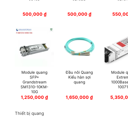
500,000
₫
500,000
₫
550,0
Module quang
Đầu nôi Quang
Module 
SFP+
Kiểu hàn sợi
Extre
Grandstream
quang
1000Bas
SM1310-10KM-
1007
10G
1,250,000
₫
1,650,000
₫
5,350,
Thiết bị quang