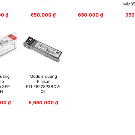
MM85
00
₫
650,000
₫
650,000
₫
950
quang
Module quang
me
Finisar
e SFP
FTLF8528P3BCV-
1H
QL
000
₫
5,680,000
₫