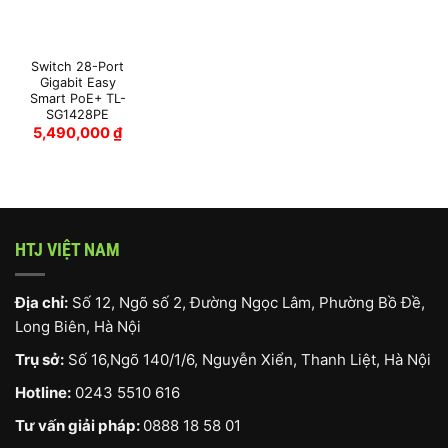
Switch 28-Port
Gigabit Easy
Smart PoE+ TL-
SG1428PE
5,490,000
₫
HTJ VIỆT NAM
Địa chỉ:
Số 12, Ngõ số 2, Đường Ngọc Lâm, Phường Bồ Đề,
Long Biên, Hà Nội
Trụ sở:
Số 16,Ngõ 140/1/6, Nguyễn Xiển, Thanh Liệt, Hà Nội
Hotline:
0243 5510 616
Tư vấn giải pháp:
0888 18 58 01