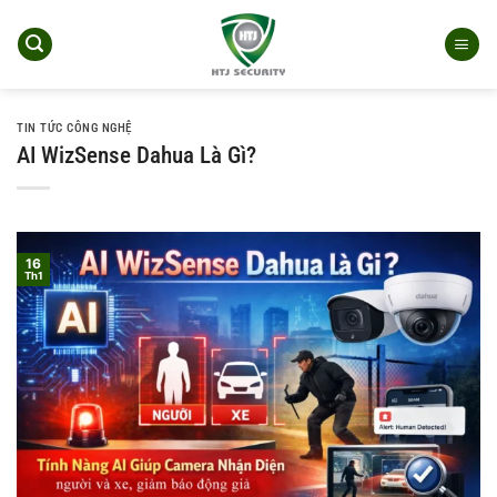
Bỏ
qua
nội
dung
TIN TỨC CÔNG NGHỆ
AI WizSense Dahua Là Gì?
16
Th1