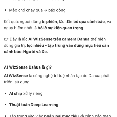
Mèo chó chạy qua → báo động
Kết quả: người dùng
bị phiền
, lâu dần
bỏ qua cảnh báo
, và
nguy hiểm nhất là
bỏ lỡ sự kiện quan trọng
.
👉 Đây là lúc
AI WizSense trên camera Dahua
thể hiện
đúng giá trị:
lọc nhiễu – tập trung vào đúng mục tiêu cần
cảnh báo: Người và Xe.
AI WizSense Dahua là gì?
AI WizSense
là công nghệ trí tuệ nhân tạo do Dahua phát
triển, sử dụng:
AI chip
xử lý riêng
Thuật toán Deep Learning
Tập trung vào việc
phân loại mục tiêu
và cảnh báo theo