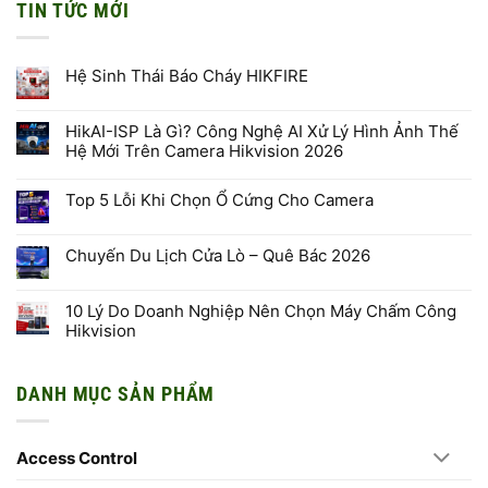
TIN TỨC MỚI
Hệ Sinh Thái Báo Cháy HIKFIRE
Không
có
bình
HikAI-ISP Là Gì? Công Nghệ AI Xử Lý Hình Ảnh Thế
luận
Hệ Mới Trên Camera Hikvision 2026
ở
Hệ
Không
Sinh
có
Thái
Top 5 Lỗi Khi Chọn Ổ Cứng Cho Camera
bình
Báo
luận
Cháy
Không
ở
HIKFIRE
có
HikAI-
bình
ISP
Chuyến Du Lịch Cửa Lò – Quê Bác 2026
luận
Là
ở
Gì?
Không
Top
Công
có
5
Nghệ
bình
10 Lý Do Doanh Nghiệp Nên Chọn Máy Chấm Công
Lỗi
AI
luận
Khi
Hikvision
Xử
ở
Chọn
Lý
Chuyến
Ổ
Không
Hình
Du
Cứng
có
Ảnh
Lịch
Cho
bình
Thế
Cửa
DANH MỤC SẢN PHẨM
Camera
luận
Hệ
Lò
ở
Mới
–
10
Trên
Quê
Lý
Camera
Bác
Do
Hikvision
2026
Access Control
Doanh
2026
Nghiệp
Nên