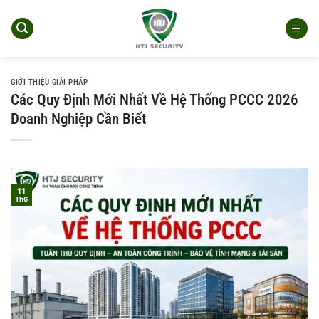
Bỏ
qua
nội
dung
GIỚI THIỆU GIẢI PHÁP
Các Quy Định Mới Nhất Về Hệ Thống PCCC 2026
Doanh Nghiệp Cần Biết
11
Th6