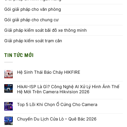
Gói giải pháp cho văn phòng
Gói giải pháp cho chung cư
Giải pháp kiểm soát bãi đỗ xe thông minh
Giải pháp kiểm soát trạm cân
TIN TỨC MỚI
Hệ Sinh Thái Báo Cháy HIKFIRE
Không
có
bình
HikAI-ISP Là Gì? Công Nghệ AI Xử Lý Hình Ảnh Thế
luận
Hệ Mới Trên Camera Hikvision 2026
ở
Hệ
Không
Sinh
có
Thái
Top 5 Lỗi Khi Chọn Ổ Cứng Cho Camera
bình
Báo
luận
Cháy
Không
ở
HIKFIRE
có
HikAI-
bình
ISP
Chuyến Du Lịch Cửa Lò – Quê Bác 2026
luận
Là
ở
Gì?
Không
Top