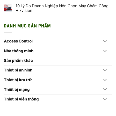
Công
có
5
Nghệ
bình
10 Lý Do Doanh Nghiệp Nên Chọn Máy Chấm Công
Lỗi
AI
luận
Khi
Hikvision
Xử
ở
Chọn
Lý
Chuyến
Ổ
Không
Hình
Du
Cứng
có
Ảnh
Lịch
Cho
bình
Thế
Cửa
DANH MỤC SẢN PHẨM
Camera
luận
Hệ
Lò
ở
Mới
–
10
Trên
Quê
Lý
Camera
Bác
Do
Hikvision
2026
Access Control
Doanh
2026
Nghiệp
Nên
Chọn
Nhà thông minh
Máy
Chấm
Công
Sản phẩm khác
Hikvision
Thiết bị an ninh
Thiết bị lưu trữ
Thiết bị mạng
Thiết bị viễn thông