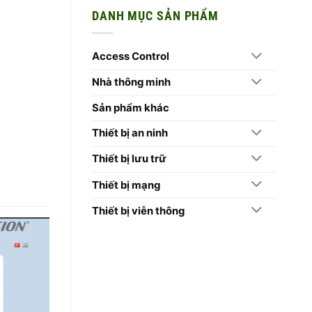
Mới
Camera
Cửa
bình
Trên
Lò
DANH MỤC SẢN PHẨM
luận
Camera
–
ở
Hikvision
Quê
10
2026
Bác
Lý
2026
Do
Access Control
Doanh
Nghiệp
Nên
Nhà thông minh
Chọn
Máy
Chấm
Công
Sản phẩm khác
Hikvision
Thiết bị an ninh
Thiết bị lưu trữ
Thiết bị mạng
Thiết bị viễn thông