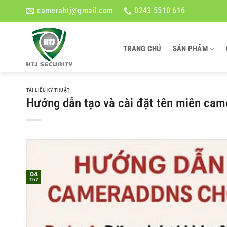
Bỏ
camerahtj@gmail.com
0243 5510 616
qua
nội
dung
TRANG CHỦ
SẢN PHẨM
TÀI LIỆU KỸ THUẬT
Hướng dẫn tạo và cài đặt tên miên camer
04
Th7