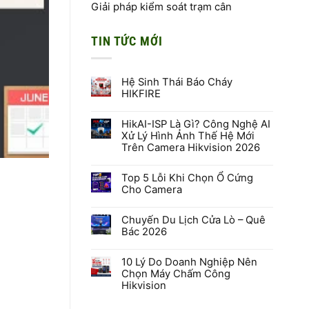
Giải pháp kiểm soát trạm cân
TIN TỨC MỚI
Hệ Sinh Thái Báo Cháy
HIKFIRE
Không
có
HikAI-ISP Là Gì? Công Nghệ AI
bình
luận
Xử Lý Hình Ảnh Thế Hệ Mới
ở
Trên Camera Hikvision 2026
Hệ
Sinh
Không
Thái
có
Báo
Top 5 Lỗi Khi Chọn Ổ Cứng
bình
Cháy
luận
Cho Camera
HIKFIRE
ở
HikAI-
Không
ISP
có
Là
Chuyến Du Lịch Cửa Lò – Quê
bình
Gì?
luận
Bác 2026
Công
ở
Nghệ
Top
Không
AI
5
có
Xử
Lỗi
10 Lý Do Doanh Nghiệp Nên
bình
Lý
Khi
luận
Chọn Máy Chấm Công
Hình
Chọn
ở
Hikvision
Ảnh
Ổ
Chuyến
Thế
Cứng
Du
Không
Hệ
Cho
Lịch
có