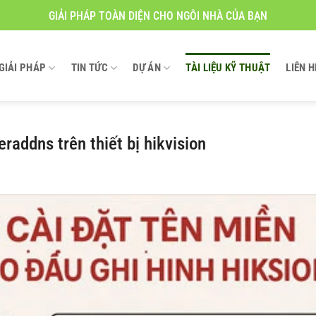
GIẢI PHÁP TOÀN DIỆN CHO NGÔI NHÀ CỦA BẠN
GIẢI PHÁP
TIN TỨC
DỰ ÁN
TÀI LIỆU KỸ THUẬT
LIÊN H
addns trên thiết bị hikvision