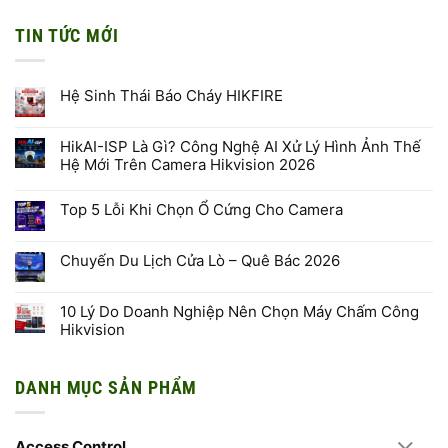
TIN TỨC MỚI
Hệ Sinh Thái Báo Cháy HIKFIRE
Không
có
bình
HikAI-ISP Là Gì? Công Nghệ AI Xử Lý Hình Ảnh Thế
luận
Hệ Mới Trên Camera Hikvision 2026
ở
Hệ
Không
Sinh
có
Thái
Top 5 Lỗi Khi Chọn Ổ Cứng Cho Camera
bình
Báo
luận
Cháy
Không
ở
HIKFIRE
có
HikAI-
bình
ISP
Chuyến Du Lịch Cửa Lò – Quê Bác 2026
luận
Là
ở
Gì?
Không
Top
Công
có
5
Nghệ
bình
10 Lý Do Doanh Nghiệp Nên Chọn Máy Chấm Công
Lỗi
AI
luận
Khi
Hikvision
Xử
ở
Chọn
Lý
Chuyến
Ổ
Không
Hình
Du
Cứng
có
Ảnh
Lịch
Cho
bình
Thế
Cửa
DANH MỤC SẢN PHẨM
Camera
luận
Hệ
Lò
ở
Mới
–
10
Trên
Quê
Lý
Camera
Bác
Do
Hikvision
2026
Access Control
Doanh
2026