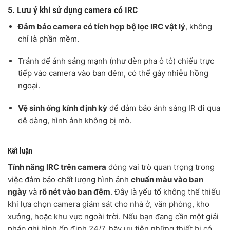
5. Lưu ý khi sử dụng camera có IRC
Đảm bảo camera có tích hợp bộ lọc IRC vật lý
, không
chỉ là phần mềm.
Tránh để ánh sáng mạnh (như đèn pha ô tô) chiếu trực
tiếp vào camera vào ban đêm, có thể gây nhiễu hồng
ngoại.
Vệ sinh ống kính định kỳ
để đảm bảo ánh sáng IR đi qua
dễ dàng, hình ảnh không bị mờ.
Kết luận
Tính năng IRC trên camera
đóng vai trò quan trọng trong
việc đảm bảo chất lượng hình ảnh
chuẩn màu vào ban
ngày
và
rõ nét vào ban đêm
. Đây là yếu tố không thể thiếu
khi lựa chọn camera giám sát cho nhà ở, văn phòng, kho
xưởng, hoặc khu vực ngoài trời. Nếu bạn đang cần một giải
pháp ghi hình ổn định 24/7, hãy ưu tiên những thiết bị có