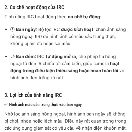
2. Cơ chế hoạt động của IRC
Tính năng IRC hoạt động theo
cơ chế tự động
:
🕐
Ban ngày
: Bộ lọc IRC
được kích hoạt
, chặn ánh sáng
hồng ngoại (IR) để hình ảnh có màu sắc trung thực,
không bị ám đỏ hoặc sai màu.
🌙
Ban đêm
: IRC
tự động mở ra
, cho phép tia hồng
ngoại từ đèn IR chiếu tới cảm biến, giúp camera
hoạt
động trong điều kiện thiếu sáng hoặc hoàn toàn tối
với
hình ảnh đen trắng rõ nét.
3. Lợi ích của tính năng IRC
✅ Hình ảnh màu sắc trung thực vào ban ngày
Nhờ lọc ánh sáng hồng ngoại, hình ảnh ban ngày sẽ không
bị chói, nhòe hoặc lệch màu. Điều này rất quan trọng trong
các ứng dụng giám sát có yêu cầu về nhận diện khuôn mặt,