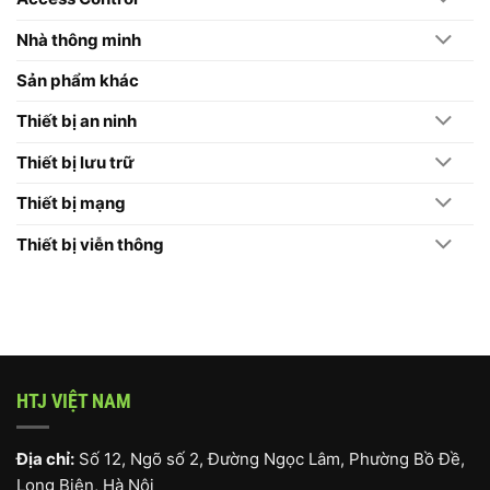
Nghiệp
Nên
Chọn
Nhà thông minh
Máy
Chấm
Công
Sản phẩm khác
Hikvision
Thiết bị an ninh
Thiết bị lưu trữ
Thiết bị mạng
Thiết bị viễn thông
HTJ VIỆT NAM
Địa chỉ:
Số 12, Ngõ số 2, Đường Ngọc Lâm, Phường Bồ Đề,
Long Biên, Hà Nội