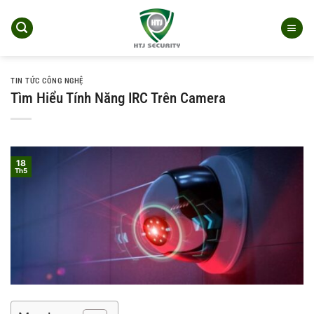
Bỏ
qua
nội
dung
TIN TỨC CÔNG NGHỆ
Tìm Hiểu Tính Năng IRC Trên Camera
18
Th5