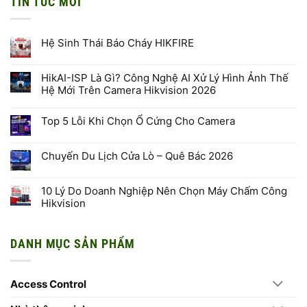
TIN TỨC MỚI
Hệ Sinh Thái Báo Cháy HIKFIRE
Không
có
bình
HikAI-ISP Là Gì? Công Nghệ AI Xử Lý Hình Ảnh Thế
luận
Hệ Mới Trên Camera Hikvision 2026
ở
Hệ
Không
Sinh
có
Thái
Top 5 Lỗi Khi Chọn Ổ Cứng Cho Camera
bình
Báo
luận
Cháy
Không
ở
HIKFIRE
có
HikAI-
bình
ISP
Chuyến Du Lịch Cửa Lò – Quê Bác 2026
luận
Là
ở
Gì?
Không
Top
Công
có
5
Nghệ
bình
10 Lý Do Doanh Nghiệp Nên Chọn Máy Chấm Công
Lỗi
AI
luận
Khi
Hikvision
Xử
ở
Chọn
Lý
Chuyến
Ổ
Không
Hình
Du
Cứng
có
Ảnh
Lịch
Cho
bình
Thế
Cửa
DANH MỤC SẢN PHẨM
Camera
luận
Hệ
Lò
ở
Mới
–
10
Trên
Quê
Lý
Camera
Bác
Do
Hikvision
2026
Access Control
Doanh
2026
Nghiệp
Nên
Chọn