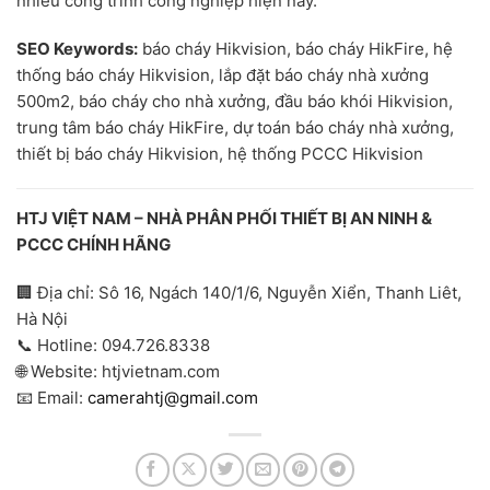
nhiều công trình công nghiệp hiện nay.
SEO Keywords:
báo cháy Hikvision, báo cháy HikFire, hệ
thống báo cháy Hikvision, lắp đặt báo cháy nhà xưởng
500m2, báo cháy cho nhà xưởng, đầu báo khói Hikvision,
trung tâm báo cháy HikFire, dự toán báo cháy nhà xưởng,
thiết bị báo cháy Hikvision, hệ thống PCCC Hikvision
HTJ VIỆT NAM – NHÀ PHÂN PHỐI THIẾT BỊ AN NINH &
PCCC CHÍNH HÃNG
🏢 Địa chỉ: Sô 16, Ngách 140/1/6, Nguyễn Xiển, Thanh Liêt,
Hà Nội
📞 Hotline: 094.726.8338
🌐 Website: htjvietnam.com
📧 Email:
camerahtj@gmail.com