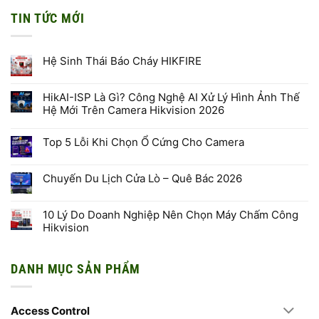
TIN TỨC MỚI
Hệ Sinh Thái Báo Cháy HIKFIRE
Không
có
bình
HikAI-ISP Là Gì? Công Nghệ AI Xử Lý Hình Ảnh Thế
luận
Hệ Mới Trên Camera Hikvision 2026
ở
Hệ
Không
Sinh
có
Thái
Top 5 Lỗi Khi Chọn Ổ Cứng Cho Camera
bình
Báo
luận
Cháy
Không
ở
HIKFIRE
có
HikAI-
bình
ISP
Chuyến Du Lịch Cửa Lò – Quê Bác 2026
luận
Là
ở
Gì?
Không
Top
Công
có
5
Nghệ
bình
10 Lý Do Doanh Nghiệp Nên Chọn Máy Chấm Công
Lỗi
AI
luận
Khi
Hikvision
Xử
ở
Chọn
Lý
Chuyến
Ổ
Không
Hình
Du
Cứng
có
Ảnh
Lịch
Cho
bình
Thế
Cửa
DANH MỤC SẢN PHẨM
Camera
luận
Hệ
Lò
ở
Mới
–
10
Trên
Quê
Lý
Camera
Bác
Do
Hikvision
2026
Access Control
Doanh
2026
Nghiệp