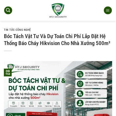
Bỏ
qua
nội
dung
TIN TỨC CÔNG NGHỆ
Bóc Tách Vật Tư Và Dự Toán Chi Phí Lắp Đặt Hệ
Thống Báo Cháy Hikvision Cho Nhà Xưởng 500m²
09
Th6