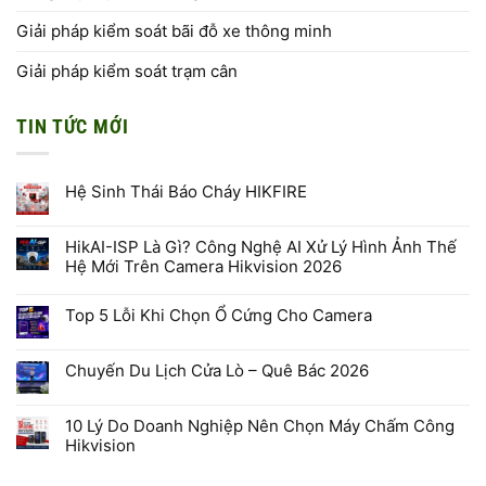
Giải pháp kiểm soát bãi đỗ xe thông minh
Giải pháp kiểm soát trạm cân
TIN TỨC MỚI
Hệ Sinh Thái Báo Cháy HIKFIRE
Không
có
bình
HikAI-ISP Là Gì? Công Nghệ AI Xử Lý Hình Ảnh Thế
luận
Hệ Mới Trên Camera Hikvision 2026
ở
Hệ
Không
Sinh
có
Thái
Top 5 Lỗi Khi Chọn Ổ Cứng Cho Camera
bình
Báo
luận
Cháy
Không
ở
HIKFIRE
có
HikAI-
bình
ISP
Chuyến Du Lịch Cửa Lò – Quê Bác 2026
luận
Là
ở
Gì?
Không
Top
Công
có
5
Nghệ
bình
10 Lý Do Doanh Nghiệp Nên Chọn Máy Chấm Công
Lỗi
AI
luận
Khi
Hikvision
Xử
ở
Chọn
Lý
Chuyến
Ổ
Không
Hình
Du
Cứng
có
Ảnh
Lịch