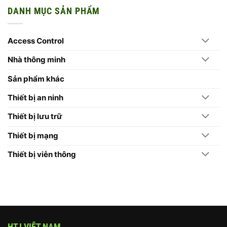
Cho
bình
Thế
Cửa
DANH MỤC SẢN PHẨM
Camera
luận
Hệ
Lò
ở
Mới
–
10
Trên
Quê
Lý
Camera
Bác
Do
Hikvision
2026
Access Control
Doanh
2026
Nghiệp
Nên
Chọn
Nhà thông minh
Máy
Chấm
Công
Sản phẩm khác
Hikvision
Thiết bị an ninh
Thiết bị lưu trữ
Thiết bị mạng
Thiết bị viễn thông
HTJ VIỆT NAM