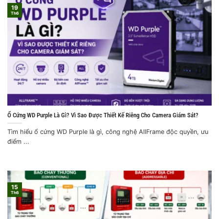
19
Th6
Ổ Cứng WD Purple Là Gì? Vì Sao Được Thiết Kế Riêng Cho Camera Giám Sát?
Tìm hiểu ổ cứng WD Purple là gì, công nghệ AllFrame độc quyền, ưu
điểm ...
15
Th6