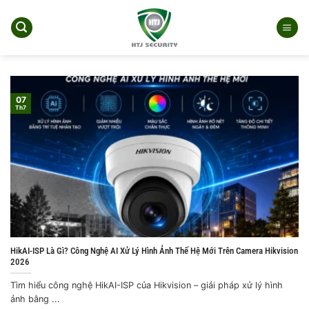
Bỏ
qua
nội
dung
07
Th7
HikAI-ISP Là Gì? Công Nghệ AI Xử Lý Hình Ảnh Thế Hệ Mới Trên Camera Hikvision
2026
Tìm hiểu công nghệ HikAI-ISP của Hikvision – giải pháp xử lý hình
ảnh bằng ...